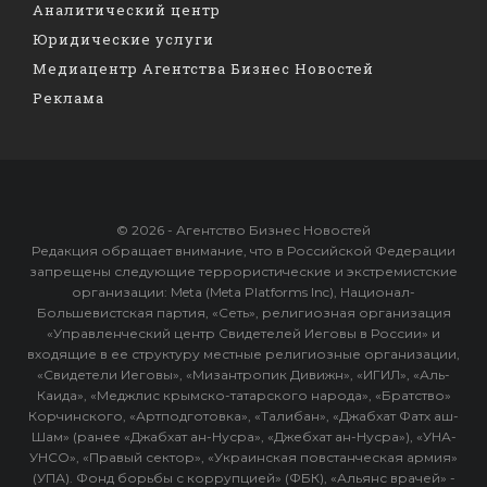
Аналитический центр
Юридические услуги
Медиацентр Агентства Бизнес Новостей
Реклама
© 2026 - Агентство Бизнес Новостей
Редакция обращает внимание, что в Российской Федерации
запрещены следующие террористические и экстремистские
организации: Meta (Meta Platforms Inc), Национал-
Большевистская партия, «Сеть», религиозная организация
«Управленческий центр Свидетелей Иеговы в России» и
входящие в ее структуру местные религиозные организации,
«Свидетели Иеговы», «Мизантропик Дивижн», «ИГИЛ», «Аль-
Каида», «Меджлис крымско-татарского народа», «Братство»
Корчинского, «Артподготовка», «Талибан», «Джабхат Фатх аш-
Шам» (ранее «Джабхат ан-Нусра», «Джебхат ан-Нусра»), «УНА-
УНСО», «Правый сектор», «Украинская повстанческая армия»
(УПА). Фонд борьбы с коррупцией» (ФБК), «Альянс врачей» -