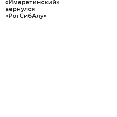
«Имеретинский»
вернулся
«РогСибАлу»