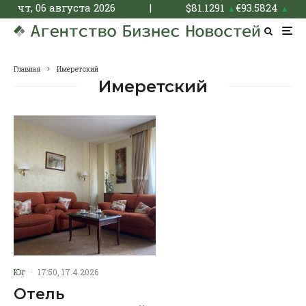
чт, 06 августа 2026
|
$
81.1291
€
93.5824
▲
▲
Главная
Имеретский
Имеретский
Юг
·
17:50, 17.4.2026
Отель