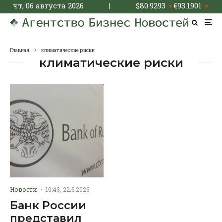
чт, 06 августа 2026
|
$
80.9293
€
93.1901
▼
▼
Главная
климатические риски
климатические риски
Новости
·
10:43, 22.6.2026
Банк России
представил