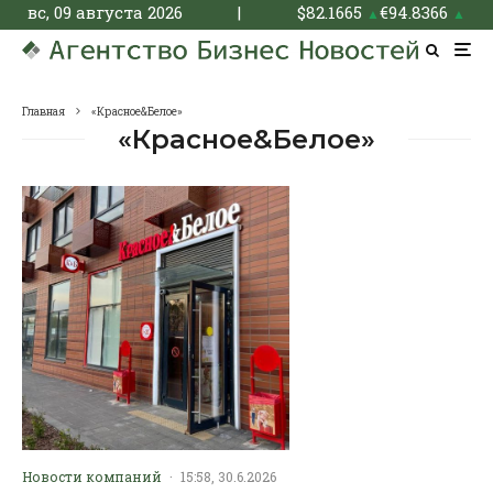
вс, 09 августа 2026
|
$
82.1665
€
94.8366
▲
▲
Главная
«Красное&Белое»
«Красное&Белое»
Новости компаний
·
15:58, 30.6.2026