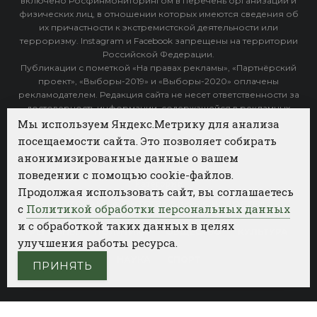
включено Росфинмониторингом в перечень организаций и
физических лиц, в отношении которых имеются сведения об
их причастности к экстремистской деятельности или
терроризму. Instagram и Facebook запрещены на территории
Российской Федерации.
Публикации с пометкой «На правах рекламы», «Партнёрский
проект», «Выборы-2019» и «Выборы-2020» оплачены
рекламодателем. Редакция сайта не несет ответственности за
достоверность информации, содержащейся в рекламных
объявлениях.
Мы используем Яндекс.Метрику для анализа
посещаемости сайта. Это позволяет собирать
Архив
анонимизированные данные о вашем
поведении с помощью cookie-файлов.
Категории
Продолжая использовать сайт, вы соглашаетесь
ФОТОБАНК АГЕНТСТВА БИЗНЕС НОВОСТЕЙ
с
Политикой обработки персональных данных
и с обработкой таких данных в целях
РЕГИОНЫ
ПОЛИТИКА
ОБЩЕСТВО
КУЛЬТУРА
улучшения работы ресурса.
НАУКА
СПОРТ
ПРИНЯТЬ