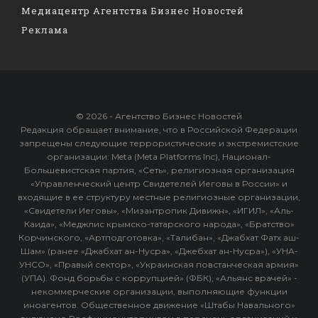
Медиацентр Агентства Бизнес Новостей
Реклама
© 2026 - Агентство Бизнес Новостей
Редакция обращает внимание, что в Российской Федерации
запрещены следующие террористические и экстремистские
организации: Meta (Meta Platforms Inc), Национал-
Большевистская партия, «Сеть», религиозная организация
«Управленческий центр Свидетелей Иеговы в России» и
входящие в ее структуру местные религиозные организации,
«Свидетели Иеговы», «Мизантропик Дивижн», «ИГИЛ», «Аль-
Каида», «Меджлис крымско-татарского народа», «Братство»
Корчинского, «Артподготовка», «Талибан», «Джабхат Фатх аш-
Шам» (ранее «Джабхат ан-Нусра», «Джебхат ан-Нусра»), «УНА-
УНСО», «Правый сектор», «Украинская повстанческая армия»
(УПА). Фонд борьбы с коррупцией» (ФБК), «Альянс врачей» -
некоммерческие организации, выполняющие функции
иноагентов. Общественное движение «Штабы Навального»