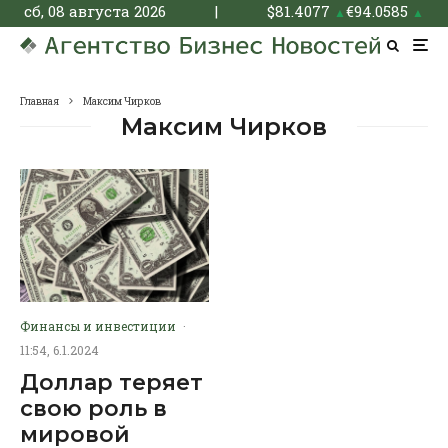
сб, 08 августа 2026
|
$
81.4077
€
94.0585
▲
▲
Главная
Максим Чирков
Максим Чирков
Финансы и инвестиции
·
11:54, 6.1.2024
Доллар теряет
свою роль в
мировой