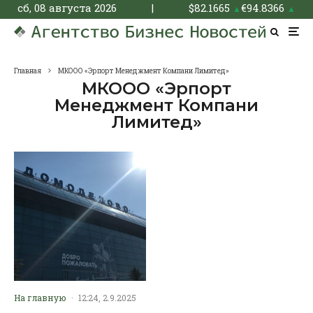
сб, 08 августа 2026
|
$
82.1665
€
94.8366
▲
▲
Главная
МКООО «Эрпорт Менеджмент Компани Лимитед»
МКООО «Эрпорт
Менеджмент Компани
Лимитед»
На главную
·
12:24, 2.9.2025