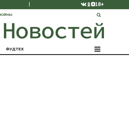
|
18+
ВОЙНЫ
ФУДТЕХ