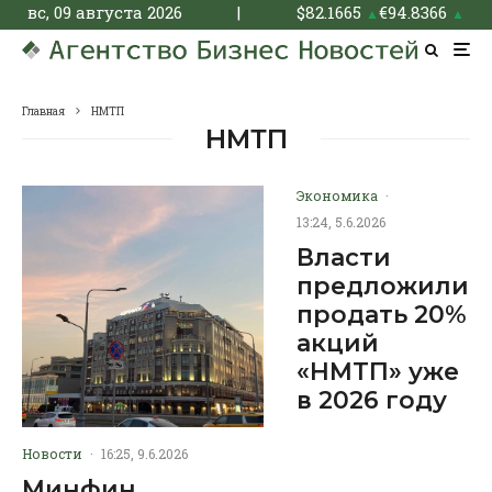
вс, 09 августа 2026
|
$
82.1665
€
94.8366
▲
▲
Главная
НМТП
НМТП
Экономика
·
13:24, 5.6.2026
Власти
предложили
продать 20%
акций
«НМТП» уже
в 2026 году
Новости
·
16:25, 9.6.2026
Минфин