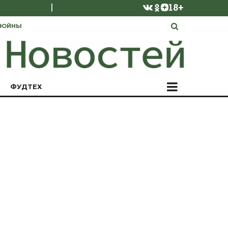
|
18+
ВОЙНЫ
ФУДТЕХ