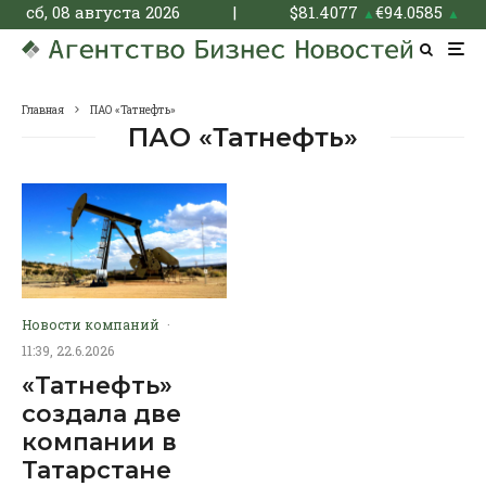
сб, 08 августа 2026
|
$
81.4077
€
94.0585
▲
▲
Главная
ПАО «Татнефть»
ПАО «Татнефть»
Новости компаний
·
11:39, 22.6.2026
«Татнефть»
создала две
компании в
Татарстане