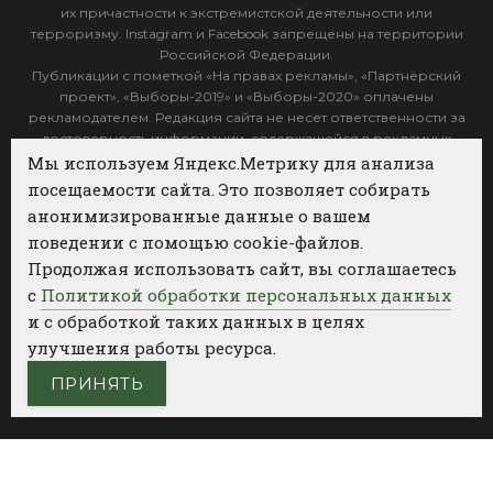
их причастности к экстремистской деятельности или
терроризму. Instagram и Facebook запрещены на территории
Российской Федерации.
Публикации с пометкой «На правах рекламы», «Партнёрский
проект», «Выборы-2019» и «Выборы-2020» оплачены
рекламодателем. Редакция сайта не несет ответственности за
достоверность информации, содержащейся в рекламных
объявлениях.
Мы используем Яндекс.Метрику для анализа
посещаемости сайта. Это позволяет собирать
Архив
анонимизированные данные о вашем
поведении с помощью cookie-файлов.
Категории
Продолжая использовать сайт, вы соглашаетесь
ФОТОБАНК АГЕНТСТВА БИЗНЕС НОВОСТЕЙ
с
Политикой обработки персональных данных
и с обработкой таких данных в целях
РЕГИОНЫ
ПОЛИТИКА
ОБЩЕСТВО
КУЛЬТУРА
улучшения работы ресурса.
НАУКА
СПОРТ
ПРИНЯТЬ