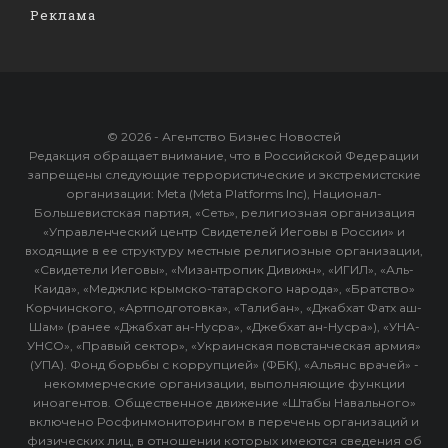
Реклама
© 2026 - Агентство Бизнес Новостей
Редакция обращает внимание, что в Российской Федерации
запрещены следующие террористические и экстремистские
организации: Meta (Meta Platforms Inc), Национал-
Большевистская партия, «Сеть», религиозная организация
«Управленческий центр Свидетелей Иеговы в России» и
входящие в ее структуру местные религиозные организации,
«Свидетели Иеговы», «Мизантропик Дивижн», «ИГИЛ», «Аль-
Каида», «Меджлис крымско-татарского народа», «Братство»
Корчинского, «Артподготовка», «Талибан», «Джабхат Фатх аш-
Шам» (ранее «Джабхат ан-Нусра», «Джебхат ан-Нусра»), «УНА-
УНСО», «Правый сектор», «Украинская повстанческая армия»
(УПА). Фонд борьбы с коррупцией» (ФБК), «Альянс врачей» -
некоммерческие организации, выполняющие функции
иноагентов. Общественное движение «Штабы Навального»
включено Росфинмониторингом в перечень организаций и
физических лиц, в отношении которых имеются сведения об