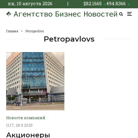
пн, 10 августа 2026
|
$
82.1665
€
94.8366
▲
▲
Главная
Petropavlovs
Petropavlovs
Новости компаний
·
11:17, 28.8.2025
Акционеры