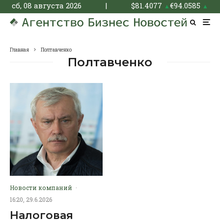
сб, 08 августа 2026
|
$
81.4077
€
94.0585
▲
▲
Главная
Полтавченко
Полтавченко
Новости компаний
·
16:20, 29.6.2026
Налоговая