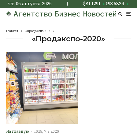
чт, 06 августа 2026
|
$
81.1291
€
93.5824
▲
▲
Главная
«Продэкспо-2020»
«Продэкспо-2020»
На главную
·
15:15, 7.9.2025