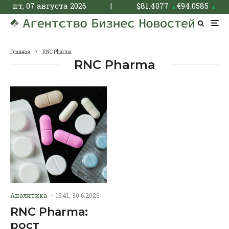
пт, 07 августа 2026
|
$
81.4077
€
94.0585
▲
▲
Главная
RNC Pharma
RNC Pharma
Аналитика
·
16:41, 30.6.2026
RNC Pharma:
рост