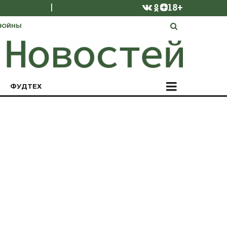
|
18+
ВОЙНЫ
ФУДТЕХ