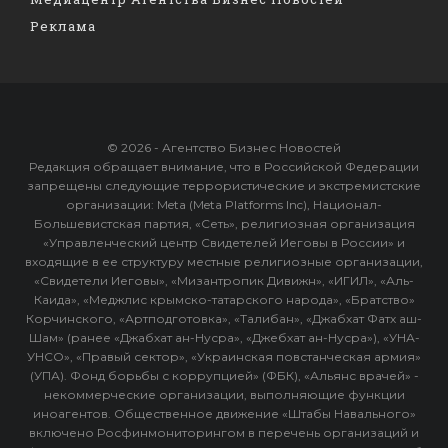
Реклама
© 2026 - Агентство Бизнес Новостей
Редакция обращает внимание, что в Российской Федерации
запрещены следующие террористические и экстремистские
организации: Meta (Meta Platforms Inc), Национал-
Большевистская партия, «Сеть», религиозная организация
«Управленческий центр Свидетелей Иеговы в России» и
входящие в ее структуру местные религиозные организации,
«Свидетели Иеговы», «Мизантропик Дивижн», «ИГИЛ», «Аль-
Каида», «Меджлис крымско-татарского народа», «Братство»
Корчинского, «Артподготовка», «Талибан», «Джабхат Фатх аш-
Шам» (ранее «Джабхат ан-Нусра», «Джебхат ан-Нусра»), «УНА-
УНСО», «Правый сектор», «Украинская повстанческая армия»
(УПА). Фонд борьбы с коррупцией» (ФБК), «Альянс врачей» -
некоммерческие организации, выполняющие функции
иноагентов. Общественное движение «Штабы Навального»
включено Росфинмониторингом в перечень организаций и