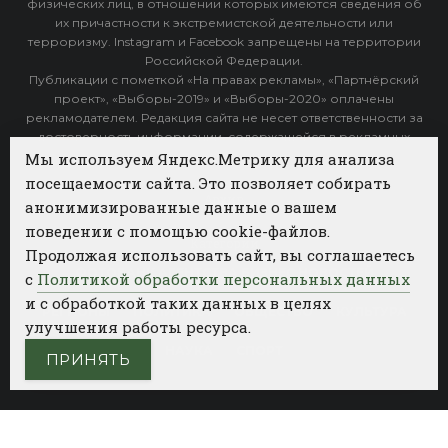
физических лиц, в отношении которых имеются сведения об
их причастности к экстремистской деятельности или
терроризму. Instagram и Facebook запрещены на территории
Российской Федерации.
Публикации с пометкой «На правах рекламы», «Партнёрский
проект», «Выборы-2019» и «Выборы-2020» оплачены
рекламодателем. Редакция сайта не несет ответственности за
достоверность информации, содержащейся в рекламных
объявлениях.
Мы используем Яндекс.Метрику для анализа
посещаемости сайта. Это позволяет собирать
Архив
анонимизированные данные о вашем
поведении с помощью cookie-файлов.
Категории
Продолжая использовать сайт, вы соглашаетесь
ФОТОБАНК АГЕНТСТВА БИЗНЕС НОВОСТЕЙ
с
Политикой обработки персональных данных
и с обработкой таких данных в целях
РЕГИОНЫ
ПОЛИТИКА
ОБЩЕСТВО
КУЛЬТУРА
улучшения работы ресурса.
НАУКА
СПОРТ
ПРИНЯТЬ