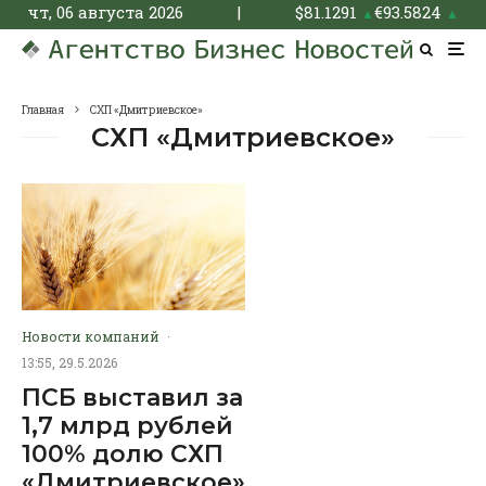
чт, 06 августа 2026
|
$
81.1291
€
93.5824
▲
▲
Главная
СХП «Дмитриевское»
СХП «Дмитриевское»
Новости компаний
·
13:55, 29.5.2026
ПСБ выставил за
1,7 млрд рублей
100% долю СХП
«Дмитриевское»