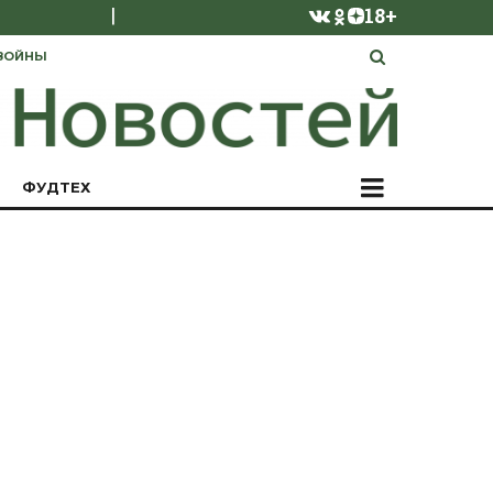
|
18+
ВОЙНЫ
ФУДТЕХ