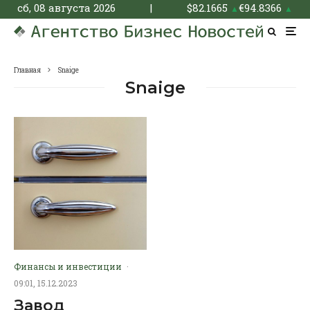
сб, 08 августа 2026
|
$
82.1665
€
94.8366
▲
▲
Главная
Snaige
Snaige
Финансы и инвестиции
·
09:01, 15.12.2023
Завод