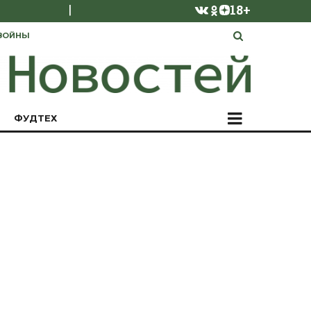
|
18+
ВОЙНЫ
ФУДТЕХ