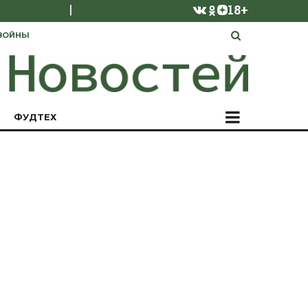
|
18+
ВОЙНЫ
ФУДТЕХ