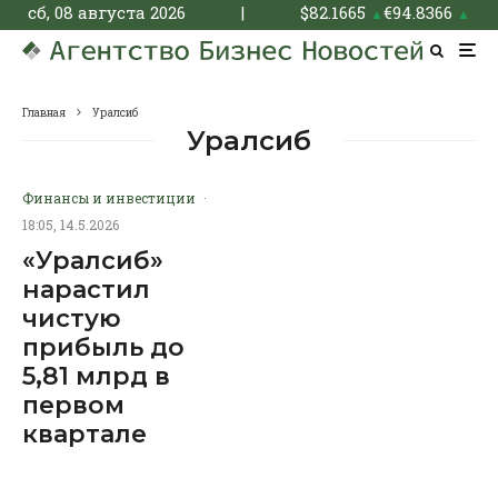
сб, 08 августа 2026
|
$
82.1665
€
94.8366
▲
▲
Главная
Уралсиб
Уралсиб
Финансы и инвестиции
·
18:05, 14.5.2026
«Уралсиб»
нарастил
чистую
прибыль до
5,81 млрд в
первом
квартале