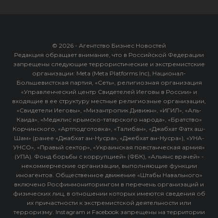
© 2026 - Агентство Бизнес Новостей
Редакция обращает внимание, что в Российской Федерации
запрещены следующие террористические и экстремистские
организации: Meta (Meta Platforms Inc), Национал-
Большевистская партия, «Сеть», религиозная организация
«Управленческий центр Свидетелей Иеговы в России» и
входящие в ее структуру местные религиозные организации,
«Свидетели Иеговы», «Мизантропик Дивижн», «ИГИЛ», «Аль-
Каида», «Меджлис крымско-татарского народа», «Братство»
Корчинского, «Артподготовка», «Талибан», «Джабхат Фатх аш-
Шам» (ранее «Джабхат ан-Нусра», «Джебхат ан-Нусра»), «УНА-
УНСО», «Правый сектор», «Украинская повстанческая армия»
(УПА). Фонд борьбы с коррупцией» (ФБК), «Альянс врачей» -
некоммерческие организации, выполняющие функции
иноагентов. Общественное движение «Штабы Навального»
включено Росфинмониторингом в перечень организаций и
физических лиц, в отношении которых имеются сведения об
их причастности к экстремистской деятельности или
терроризму. Instagram и Facebook запрещены на территории