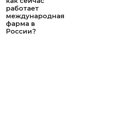
как сейчас
работает
международная
фарма в
России?