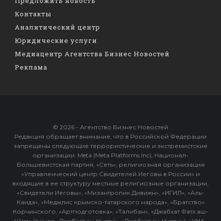
Предложить новость
Контакты
Аналитический центр
Юридические услуги
Медиацентр Агентства Бизнес Новостей
Реклама
© 2026 - Агентство Бизнес Новостей
Редакция обращает внимание, что в Российской Федерации
запрещены следующие террористические и экстремистские
организации: Meta (Meta Platforms Inc), Национал-
Большевистская партия, «Сеть», религиозная организация
«Управленческий центр Свидетелей Иеговы в России» и
входящие в ее структуру местные религиозные организации,
«Свидетели Иеговы», «Мизантропик Дивижн», «ИГИЛ», «Аль-
Каида», «Меджлис крымско-татарского народа», «Братство»
Корчинского, «Артподготовка», «Талибан», «Джабхат Фатх аш-
Шам» (ранее «Джабхат ан-Нусра», «Джебхат ан-Нусра»), «УНА-