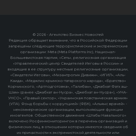
© 2026 - Агентство Бизнес Новостей
Редакция обращает внимание, что в Российской Федерации
запрещены следующие террористические и экстремистские
организации: Meta (Meta Platforms Inc), Национал-
Большевистская партия, «Сеть», религиозная организация
«Управленческий центр Свидетелей Иеговы в России» и
входящие в ее структуру местные религиозные организации,
«Свидетели Иеговы», «Мизантропик Дивижн», «ИГИЛ», «Аль-
Каида», «Меджлис крымско-татарского народа», «Братство»
Корчинского, «Артподготовка», «Талибан», «Джабхат Фатх аш-
Шам» (ранее «Джабхат ан-Нусра», «Джебхат ан-Нусра»), «УНА-
УНСО», «Правый сектор», «Украинская повстанческая армия»
(УПА). Фонд борьбы с коррупцией» (ФБК), «Альянс врачей» -
некоммерческие организации, выполняющие функции
иноагентов. Общественное движение «Штабы Навального»
включено Росфинмониторингом в перечень организаций и
физических лиц, в отношении которых имеются сведения об
их причастности к экстремистской деятельности или