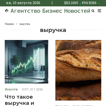
пн, 10 августа 2026
|
$
82.1665
€
94.8366
▲
▲
Главная
выручка
выручка
Новости
·
13:57, 15.7.2026
Что такое
выручка и