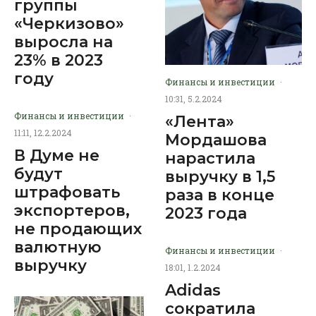
группы
«Черкизово»
выросла на
23% в 2023
году
Финансы и инвестиции
·
10:31, 5.2.2024
Финансы и инвестиции
·
«Лента»
11:11, 12.2.2024
Мордашова
В Думе не
нарастила
будут
выручку в 1,5
штрафовать
раза в конце
экспортеров,
2023 года
не продающих
валютную
Финансы и инвестиции
·
выручку
18:01, 1.2.2024
Adidas
сократила