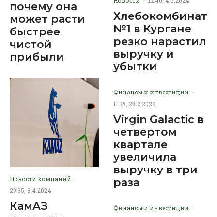
Новости
·
12:40, 4.5.2024
почему она
Хлебокомбинат
может расти
№1 в Кургане
быстрее
резко нарастил
чистой
выручку и
прибыли
убытки
Финансы и инвестиции
·
11:39, 28.2.2024
Virgin Galactic в
четвертом
квартале
увеличила
выручку в три
Новости компаний
·
раза
20:35, 3.4.2024
КамАЗ
Финансы и инвестиции
·