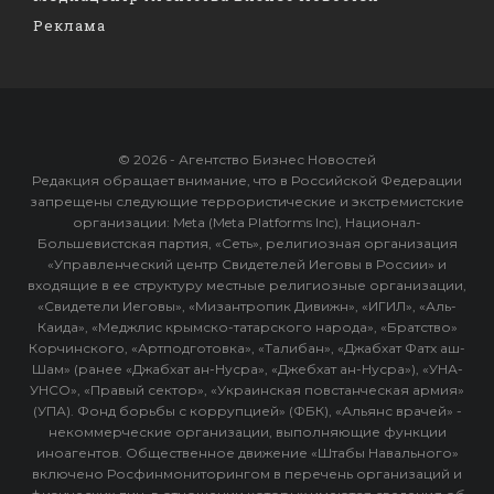
Реклама
© 2026 - Агентство Бизнес Новостей
Редакция обращает внимание, что в Российской Федерации
запрещены следующие террористические и экстремистские
организации: Meta (Meta Platforms Inc), Национал-
Большевистская партия, «Сеть», религиозная организация
«Управленческий центр Свидетелей Иеговы в России» и
входящие в ее структуру местные религиозные организации,
«Свидетели Иеговы», «Мизантропик Дивижн», «ИГИЛ», «Аль-
Каида», «Меджлис крымско-татарского народа», «Братство»
Корчинского, «Артподготовка», «Талибан», «Джабхат Фатх аш-
Шам» (ранее «Джабхат ан-Нусра», «Джебхат ан-Нусра»), «УНА-
УНСО», «Правый сектор», «Украинская повстанческая армия»
(УПА). Фонд борьбы с коррупцией» (ФБК), «Альянс врачей» -
некоммерческие организации, выполняющие функции
иноагентов. Общественное движение «Штабы Навального»
включено Росфинмониторингом в перечень организаций и