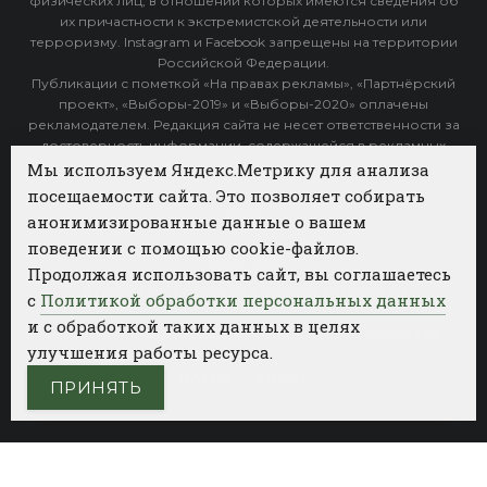
физических лиц, в отношении которых имеются сведения об
их причастности к экстремистской деятельности или
терроризму. Instagram и Facebook запрещены на территории
Российской Федерации.
Публикации с пометкой «На правах рекламы», «Партнёрский
проект», «Выборы-2019» и «Выборы-2020» оплачены
рекламодателем. Редакция сайта не несет ответственности за
достоверность информации, содержащейся в рекламных
объявлениях.
Мы используем Яндекс.Метрику для анализа
посещаемости сайта. Это позволяет собирать
Архив
анонимизированные данные о вашем
поведении с помощью cookie-файлов.
Категории
Продолжая использовать сайт, вы соглашаетесь
ФОТОБАНК АГЕНТСТВА БИЗНЕС НОВОСТЕЙ
с
Политикой обработки персональных данных
и с обработкой таких данных в целях
РЕГИОНЫ
ПОЛИТИКА
ОБЩЕСТВО
КУЛЬТУРА
улучшения работы ресурса.
НАУКА
СПОРТ
ПРИНЯТЬ