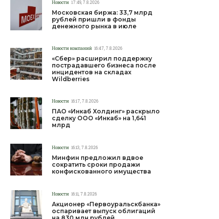
Новости
17:49, 7.8.2026
Московская биржа: 33,7 млрд
рублей пришли в фонды
денежного рынка в июле
Новости компаний
16:47, 7.8.2026
«Сбер» расширил поддержку
пострадавшего бизнеса после
инцидентов на складах
Wildberries
Новости
16:17, 7.8.2026
ПАО «Инкаб Холдинг» раскрыло
сделку ООО «Инкаб» на 1,641
млрд
Новости
16:13, 7.8.2026
Минфин предложил вдвое
сократить сроки продажи
конфискованного имущества
Новости
16:11, 7.8.2026
Акционер «Первоуральскбанка»
оспаривает выпуск облигаций
на 830 млн рублей