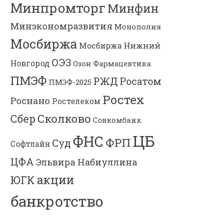
Минпромторг
Минфин
Минэкономразвития
Монополия
Мосбиржа
Мосбиржа
Нижний
ОЭЗ
Новгород
Озон Фармацевтика
ПМЭФ
РЖД
Росатом
ПМЭФ-2025
Ростех
Роснано
Ростелеком
Сколково
Сбер
Совкомбанк
ЦБ
ФНС
ФРП
Суд
Софтлайн
ЦФА
Эльвира Набиуллина
акции
ЮГК
банкротство