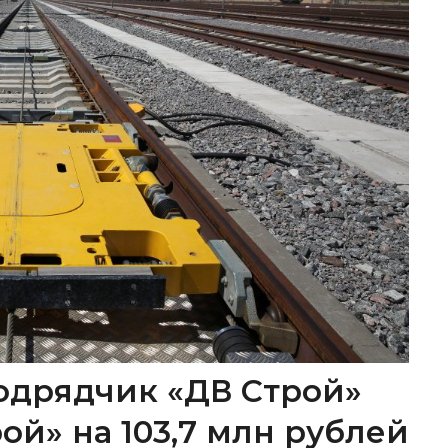
одрядчик «ДВ Строй»
ой» на 103,7 млн рублей