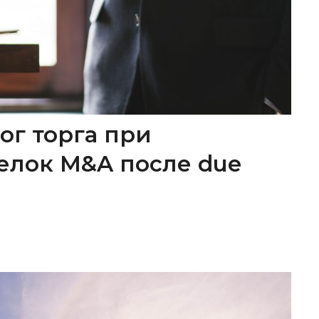
ог торга при
елок M&A после due