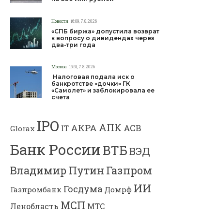
Новости
16:09, 7.8.2026
«СПБ биржа» допустила возврат
к вопросу о дивидендах через
два-три года
Москва
15:51, 7.8.2026
Налоговая подала иск о
банкротстве «дочки» ГК
«Самолет» и заблокировала ее
счета
IPO
АПК
АКРА
АСВ
IT
Glorax
Банк России
ВТБ
ВЭД
Владимир Путин
Газпром
ИИ
Госдума
Газпромбанк
Домрф
МСП
Ленобласть
МТС