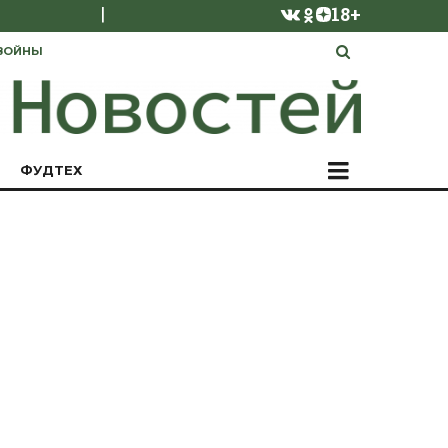
|
18+
ВОЙНЫ
ФУДТЕХ