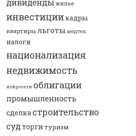
дивиденды
жилье
инвестиции
кадры
льготы
квартиры
медтех
налоги
национализация
недвижимость
облигации
нейросети
промышленность
строительство
сделка
суд
торги
туризм