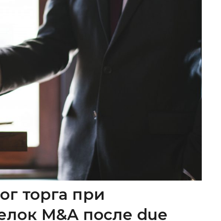
ог торга при
елок M&A после due