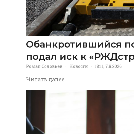
Обанкротившийся п
подал иск к «РЖДстр
Роман Соловьев
·
Новости
·
18:11, 7.8.2026
Читать далее