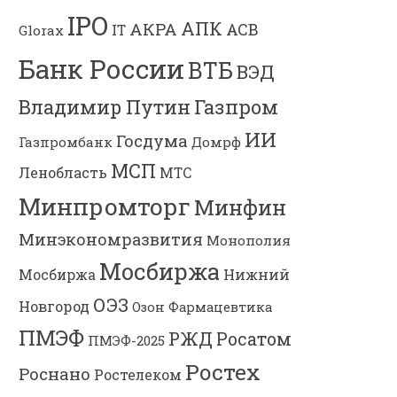
IPO
АПК
АКРА
АСВ
IT
Glorax
Банк России
ВТБ
ВЭД
Владимир Путин
Газпром
ИИ
Госдума
Газпромбанк
Домрф
МСП
Ленобласть
МТС
Минпромторг
Минфин
Минэкономразвития
Монополия
Мосбиржа
Мосбиржа
Нижний
ОЭЗ
Новгород
Озон Фармацевтика
ПМЭФ
РЖД
Росатом
ПМЭФ-2025
Ростех
Роснано
Ростелеком