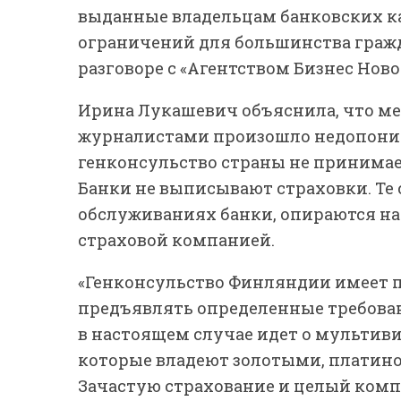
выданные владельцам банковских ка
ограничений для большинства гражд
разговоре с «Агентством Бизнес Ново
Ирина Лукашевич объяснила, что м
журналистами произошло недопоним
генконсульство страны не принимает
Банки не выписывают страховки. Те 
обслуживаниях банки, опираются на
страховой компанией.
«Генконсульство Финляндии имеет пр
предъявлять определенные требова
в настоящем случае идет о мультиви
которые владеют золотыми, платино
Зачастую страхование и целый комп