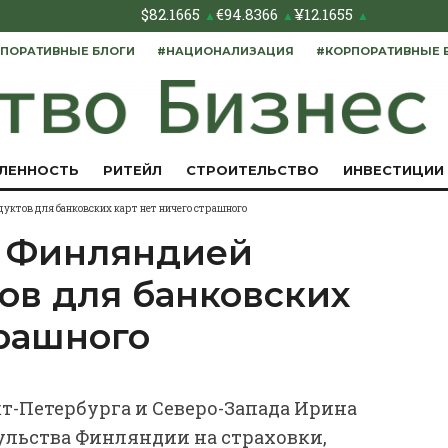
$
82.1665
€
94.8366
¥
12.1655
▲
▲
▲
ПОРАТИВНЫЕ БЛОГИ
#НАЦИОНАЛИЗАЦИЯ
#КОРПОРАТИВНЫЕ 
ЛЕННОСТЬ
РИТЕЙЛ
СТРОИТЕЛЬСТВО
ИНВЕСТИЦИИ
дуктов для банковских карт нет ничего страшного
е Финляндией
ов для банковских
трашного
т-Петербурга и Северо-Запада Ирина
ульства Финляндии на страховки,