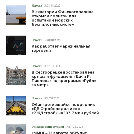
Новости
13:28, 8.8.2026
В акватории Финского залива
открыли полигон для
испытаний морских
беспилотных систем
Новости
12:40, 8.8.2026
Как работает маржинальная
торговля
Новости
10:27, 8.8.2026
В Сестрорецке восстановлена
крыша и фундамент «Дачи Р.
Павлова» по программе «Рубль
за метр»
Новости
18:11, 7.8.2026
Обанкротившийся подрядчик
«ДВ Строй» подал иск к
«РЖДстрой» на 103,7 млн рублей
Финансы и инвестиции
17:57, 7.8.2026
«ММЦБ» 12 августа обсудит