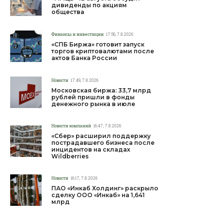
дивиденды по акциям
общества
Финансы и инвестиции
17:56, 7.8.2026
«СПБ Биржа» готовит запуск
торгов криптовалютами после
актов Банка России
Новости
17:49, 7.8.2026
Московская биржа: 33,7 млрд
рублей пришли в фонды
денежного рынка в июле
Новости компаний
16:47, 7.8.2026
«Сбер» расширил поддержку
пострадавшего бизнеса после
инцидентов на складах
Wildberries
Новости
16:17, 7.8.2026
ПАО «Инкаб Холдинг» раскрыло
сделку ООО «Инкаб» на 1,641
млрд