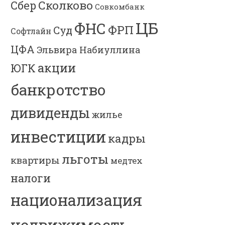
Сколково
Сбер
Совкомбанк
ЦБ
ФНС
ФРП
Суд
Софтлайн
ЦФА
Эльвира Набиуллина
акции
ЮГК
банкротство
дивиденды
жилье
инвестиции
кадры
льготы
квартиры
медтех
налоги
национализация