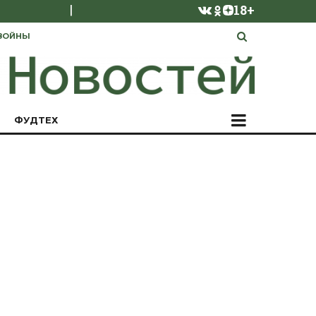
|
18+
ВОЙНЫ
ФУДТЕХ