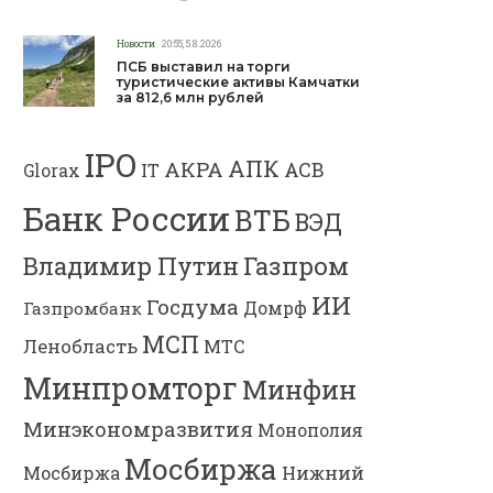
Новости
20:55, 5.8.2026
ПСБ выставил на торги
туристические активы Камчатки
за 812,6 млн рублей
IPO
АПК
АКРА
АСВ
IT
Glorax
Банк России
ВТБ
ВЭД
Газпром
Владимир Путин
ИИ
Госдума
Газпромбанк
Домрф
МСП
Ленобласть
МТС
Минпромторг
Минфин
Минэкономразвития
Монополия
Мосбиржа
Мосбиржа
Нижний