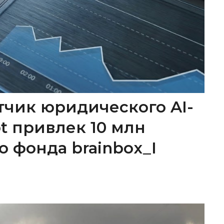
тчик юридического AI-
ot привлек 10 млн
о фонда brainbox_I