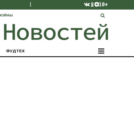
|
18+
ВОЙНЫ
ФУДТЕХ