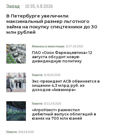
Запад
·
10:35, 6.8.2026
В Петербурге увеличили
максимальный размер льготного
займа на покупку спецтехники до 30
млн рублей
Финансы и инвестиции
10:27, 6.8.2026
ПАО «Озон Фармацевтика» 12
августа обсудит новую
дивидендную политику
Новости
10:26, 6.8.2026
Экс-президент АСВ обвиняется в
хищении 4,3 млрд руб. из
доходов «Аквамира»
Новости
10:22, 6.8.2026
«АгроНэкст» разместил
дебютный выпуск облигаций в
юанях на 700 млн юаней
Новости
10:10, 6.8.2026