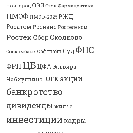
ОЭЗ
Новгород
Озон Фармацевтика
ПМЭФ
РЖД
ПМЭФ-2025
Росатом
Роснано
Ростелеком
Ростех
Сколково
Сбер
ФНС
Суд
Софтлайн
Совкомбанк
ЦБ
ФРП
ЦФА
Эльвира
акции
ЮГК
Набиуллина
банкротство
дивиденды
жилье
инвестиции
кадры
льготы