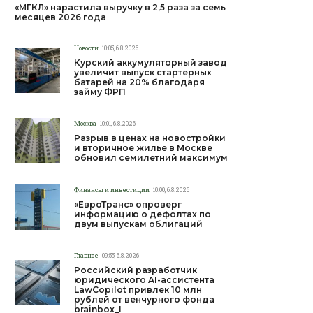
«МГКЛ» нарастила выручку в 2,5 раза за семь
месяцев 2026 года
Новости
10:05, 6.8.2026
Курский аккумуляторный завод
увеличит выпуск стартерных
батарей на 20% благодаря
займу ФРП
Москва
10:01, 6.8.2026
Разрыв в ценах на новостройки
и вторичное жилье в Москве
обновил семилетний максимум
Финансы и инвестиции
10:00, 6.8.2026
«ЕвроТранс» опроверг
информацию о дефолтах по
двум выпускам облигаций
Главное
09:55, 6.8.2026
Российский разработчик
юридического AI-ассистента
LawCopilot привлек 10 млн
рублей от венчурного фонда
brainbox_I