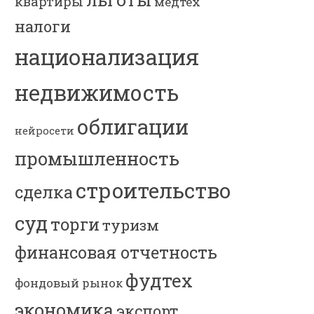
квартиры
медтех
налоги
национализация
недвижимость
облигации
нейросети
промышленность
строительство
сделка
суд
торги
туризм
финансовая отчетность
фудтех
фондовый рынок
экономика
экспорт