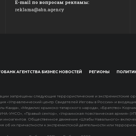
E-mail по вопросам рекламы:
reklama@abn.agency
ОБАНК АГЕНТСТВА БИЗНЕС НОВОСТЕЙ
РЕГИОНЫ
ПОЛИТИ
ции запрещены следующие террористические и экстремистские органи
ция «Управленческий центр Свидетелей Иеговы в России» и входящи
ль-Каида», «Меджлис крымско-татарского народа», «Братство» Корчин
 «УНА-УНСО», «Правый сектор», «Украинская повстанческая армия» (У
и иноагентов. Общественное движение «Штабы Навального» включе
я об их причастности к экстремистской деятельности или терроризм