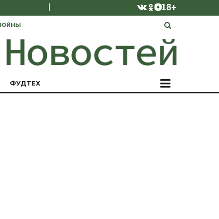
|
18+
ВОЙНЫ
ФУДТЕХ