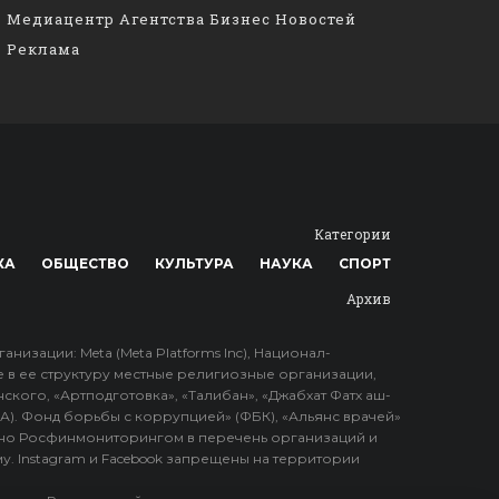
Медиацентр Агентства Бизнес Новостей
Реклама
Категории
КА
ОБЩЕСТВО
КУЛЬТУРА
НАУКА
СПОРТ
Архив
зации: Meta (Meta Platforms Inc), Национал-
е в ее структуру местные религиозные организации,
ского, «Артподготовка», «Талибан», «Джабхат Фатх аш-
ПА). Фонд борьбы с коррупцией» (ФБК), «Альянс врачей»
но Росфинмониторингом в перечень организаций и
у. Instagram и Facebook запрещены на территории