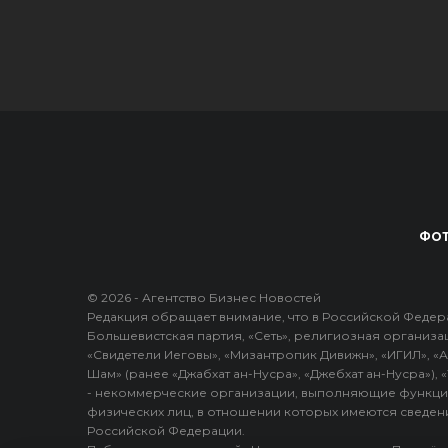
ФОТ
© 2026 - Агентство Бизнес Новостей
Редакция обращает внимание, что в Российской Федера
Большевистская партия, «Сеть», религиозная организа
«Свидетели Иеговы», «Мизантропик Дивижн», «ИГИЛ», «А
Шам» (ранее «Джабхат ан-Нусра», «Джебхат ан-Нусра»),
- некоммерческие организации, выполняющие функци
физических лиц, в отношении которых имеются сведени
Российской Федерации.