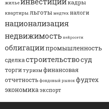
инвестиции
кадры
жилье
льготы
налоги
квартиры
медтех
национализация
недвижимость
нейросети
облигации
промышленность
строительство
суд
сделка
торги
финансовая
туризм
фудтех
отчетность
фондовый рынок
экономика
экспорт