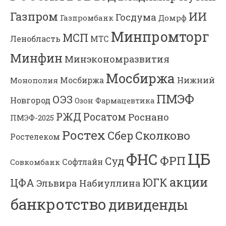
Газпром
ИИ
Госдума
Газпромбанк
Домрф
Минпромторг
МСП
Ленобласть
МТС
Минфин
Минэкономразвития
Мосбиржа
Мосбиржа
Нижний
Монополия
ПМЭФ
ОЭЗ
Новгород
Озон Фармацевтика
РЖД
Росатом
Роснано
ПМЭФ-2025
Ростех
Сколково
Сбер
Ростелеком
ЦБ
ФНС
ФРП
Суд
Софтлайн
Совкомбанк
акции
ЮГК
ЦФА
Эльвира Набиуллина
банкротство
дивиденды