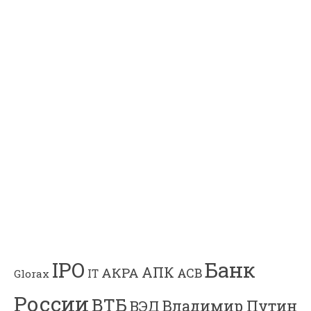
Банк
IPO
АПК
АКРА
АСВ
IT
Glorax
России
ВТБ
Владимир Путин
ВЭД