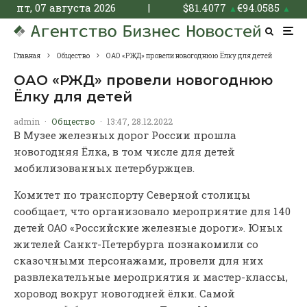
пт, 07 августа 2026
|
$
81.4077
€
94.0585
▲
▲
Главная
Общество
ОАО «РЖД» провели новогоднюю Ёлку для детей
ОАО «РЖД» провели новогоднюю
Ёлку для детей
admin
·
Общество
·
13:47, 28.12.2022
В Музее железных дорог России прошла
новогодняя Ёлка, в том числе для детей
мобилизованных петербуржцев.
Комитет по транспорту Северной столицы
сообщает, что организовало мероприятие для 140
детей ОАО «Российские железные дороги». Юных
жителей Санкт-Петербурга познакомили со
сказочными персонажами, провели для них
развлекательные мероприятия и мастер-классы,
хоровод вокруг новогодней ёлки. Самой