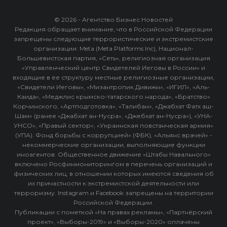
© 2026 - Агентство Бизнес Новостей
Редакция обращает внимание, что в Российской Федерации
запрещены следующие террористические и экстремистские
организации: Meta (Meta Platforms Inc), Национал-
Большевистская партия, «Сеть», религиозная организация
«Управленческий центр Свидетелей Иеговы в России» и
входящие в ее структуру местные религиозные организации,
«Свидетели Иеговы», «Мизантропик Дивижн», «ИГИЛ», «Аль-
Каида», «Меджлис крымско-татарского народа», «Братство»
Корчинского, «Артподготовка», «Талибан», «Джабхат Фатх аш-
Шам» (ранее «Джабхат ан-Нусра», «Джебхат ан-Нусра»), «УНА-
УНСО», «Правый сектор», «Украинская повстанческая армия»
(УПА). Фонд борьбы с коррупцией» (ФБК), «Альянс врачей» -
некоммерческие организации, выполняющие функции
иноагентов. Общественное движение «Штабы Навального»
включено Росфинмониторингом в перечень организаций и
физических лиц, в отношении которых имеются сведения об
их причастности к экстремистской деятельности или
терроризму. Instagram и Facebook запрещены на территории
Российской Федерации.
Публикации с пометкой «На правах рекламы», «Партнёрский
проект», «Выборы-2019» и «Выборы-2020» оплачены