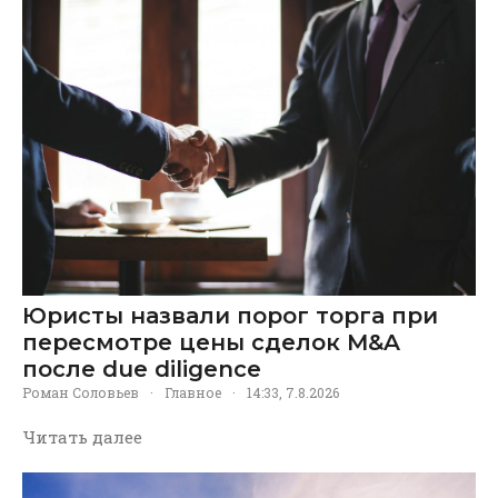
Юристы назвали порог торга при
пересмотре цены сделок M&A
после due diligence
Роман Соловьев
·
Главное
·
14:33, 7.8.2026
Читать далее