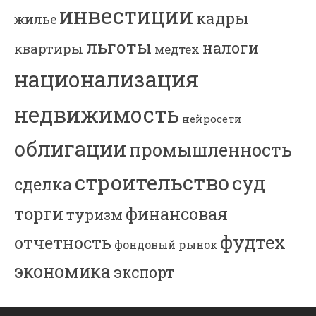
инвестиции
кадры
жилье
льготы
налоги
квартиры
медтех
национализация
недвижимость
нейросети
облигации
промышленность
строительство
суд
сделка
торги
финансовая
туризм
фудтех
отчетность
фондовый рынок
экономика
экспорт