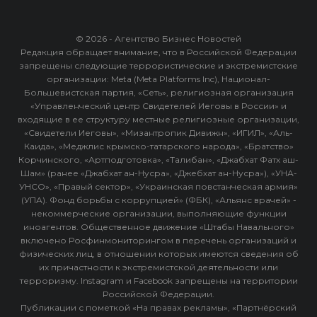
© 2026 - Агентство Бизнес Новостей
Редакция обращает внимание, что в Российской Федерации
запрещены следующие террористические и экстремистские
организации: Meta (Meta Platforms Inc), Национал-
Большевистская партия, «Сеть», религиозная организация
«Управленческий центр Свидетелей Иеговы в России» и
входящие в ее структуру местные религиозные организации,
«Свидетели Иеговы», «Мизантропик Дивижн», «ИГИЛ», «Аль-
Каида», «Меджлис крымско-татарского народа», «Братство»
Корчинского, «Артподготовка», «Талибан», «Джабхат Фатх аш-
Шам» (ранее «Джабхат ан-Нусра», «Джебхат ан-Нусра»), «УНА-
УНСО», «Правый сектор», «Украинская повстанческая армия»
(УПА). Фонд борьбы с коррупцией» (ФБК), «Альянс врачей» -
некоммерческие организации, выполняющие функции
иноагентов. Общественное движение «Штабы Навального»
включено Росфинмониторингом в перечень организаций и
физических лиц, в отношении которых имеются сведения об
их причастности к экстремистской деятельности или
терроризму. Instagram и Facebook запрещены на территории
Российской Федерации.
Публикации с пометкой «На правах рекламы», «Партнёрский