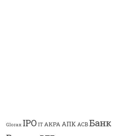
Банк
IPO
АПК
АКРА
АСВ
IT
Glorax