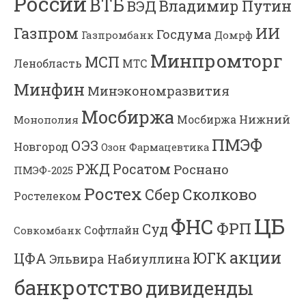
России
ВТБ
Владимир Путин
ВЭД
Газпром
ИИ
Госдума
Газпромбанк
Домрф
Минпромторг
МСП
Ленобласть
МТС
Минфин
Минэкономразвития
Мосбиржа
Мосбиржа
Нижний
Монополия
ПМЭФ
ОЭЗ
Новгород
Озон Фармацевтика
РЖД
Росатом
Роснано
ПМЭФ-2025
Ростех
Сколково
Сбер
Ростелеком
ЦБ
ФНС
ФРП
Суд
Софтлайн
Совкомбанк
акции
ЮГК
ЦФА
Эльвира Набиуллина
банкротство
дивиденды