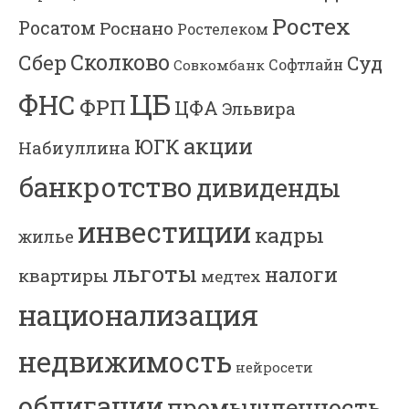
Ростех
Росатом
Роснано
Ростелеком
Сколково
Сбер
Суд
Софтлайн
Совкомбанк
ЦБ
ФНС
ФРП
ЦФА
Эльвира
акции
ЮГК
Набиуллина
банкротство
дивиденды
инвестиции
кадры
жилье
льготы
налоги
квартиры
медтех
национализация
недвижимость
нейросети
облигации
промышленность