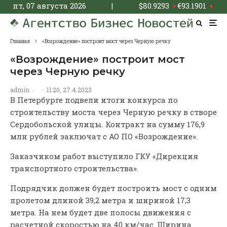
пт, 07 августа 2026
|
$
80.9293
€
93.1901
▼
▼
Главная
«Возрождение» построит мост через Черную речку
«Возрождение» построит мост
через Черную речку
admin
·
·
11:20, 27.4.2023
В Петербурге подвели итоги конкурса по
строительству моста через Черную речку в створе
Сердобольской улицы. Контракт на сумму 176,9
млн рублей заключат с АО ПО «Возрождение».
Заказчиком работ выступило ГКУ «Дирекция
транспортного строительства».
Подрядчик должен будет построить мост с одним
пролетом длиной 39,2 метра и шириной 17,3
метра. На нем будет две полосы движения с
расчетной скоростью на 40 км/час. Ширина