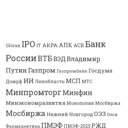
Банк
IPO
АПК
АКРА
АСВ
IT
Glorax
России
ВТБ
Владимир
ВЭД
Газпром
Путин
Госдума
Газпромбанк
ИИ
МСП
Ленобласть
МТС
Домрф
Минпромторг
Минфин
Минэкономразвития
Мосбиржа
Монополия
Мосбиржа
ОЭЗ
Нижний Новгород
Озон
ПМЭФ
РЖД
Фармацевтика
ПМЭФ-2025