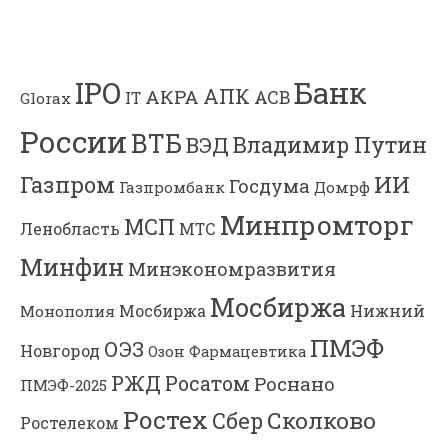
Банк
IPO
АПК
АКРА
АСВ
IT
Glorax
России
ВТБ
Владимир Путин
ВЭД
Газпром
ИИ
Госдума
Газпромбанк
Домрф
Минпромторг
МСП
Ленобласть
МТС
Минфин
Минэкономразвития
Мосбиржа
Мосбиржа
Нижний
Монополия
ПМЭФ
ОЭЗ
Новгород
Озон Фармацевтика
РЖД
Росатом
Роснано
ПМЭФ-2025
Ростех
Сколково
Сбер
Ростелеком