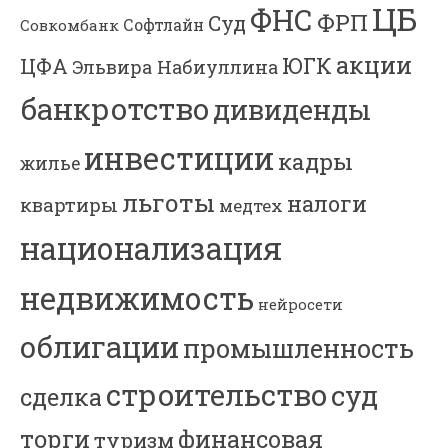
ЦБ
ФНС
ФРП
Суд
Софтлайн
Совкомбанк
акции
ЮГК
ЦФА
Эльвира Набиуллина
банкротство
дивиденды
инвестиции
кадры
жилье
льготы
налоги
квартиры
медтех
национализация
недвижимость
нейросети
облигации
промышленность
строительство
суд
сделка
торги
финансовая
туризм