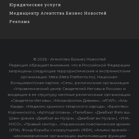
Юридические услуги
Медиацентр Агентства Бизнес Новостей
Реклама
© 2026 - Агентство Бизнес Новостей
Редакция обращает внимание, что в Российской Федерации
запрещены следующие террористические и экстремистские
организации: Meta (Meta Platforms Inc), Национал-
Большевистская партия, «Сеть», религиозная организация
«Управленческий центр Свидетелей Иеговы в России» и
входящие в ее структуру местные религиозные организации,
«Свидетели Иеговы», «Мизантропик Дивижн», «ИГИЛ», «Аль-
Каида», «Меджлис крымско-татарского народа», «Братство»
Корчинского, «Артподготовка», «Талибан», «Джабхат Фатх аш-
Шам» (ранее «Джабхат ан-Нусра», «Джебхат ан-Нусра»), «УНА-
УНСО», «Правый сектор», «Украинская повстанческая армия»
(УПА). Фонд борьбы с коррупцией» (ФБК), «Альянс врачей» -
некоммерческие организации, выполняющие функции