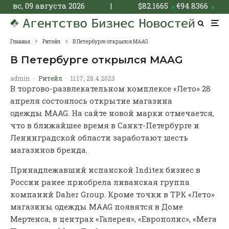
вс, 09 августа 2026
|
$
82.1665
€
94.8366
▲
▲
Главная
Ритейл
В Петербурге открылся MAAG
В Петербурге открылся MAAG
admin
·
Ритейл
·
11:17, 28.4.2023
В торгово-развлекательном комплексе «Лето» 28
апреля состоялось открытие магазина
одежды MAAG. На сайте новой марки отмечается,
что в ближайшее время в Санкт-Петербурге и
Ленинградской области заработают шесть
магазинов бренда.
Принадлежавший испанской Inditex бизнес в
России ранее приобрела ливанская группа
компаний Daher Group. Кроме точки в ТРК «Лето»
магазины одежды MAAG появятся в Доме
Мертенса, в центрах «Галерея», «Европолис», «Мега