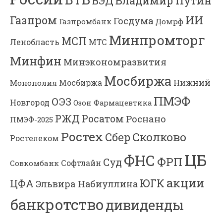
Владимир Путин
ВЭД
Газпром
ИИ
Госдума
Газпромбанк
Домрф
Минпромторг
МСП
Ленобласть
МТС
Минфин
Минэкономразвития
Мосбиржа
Мосбиржа
Нижний
Монополия
ПМЭФ
ОЭЗ
Новгород
Озон Фармацевтика
РЖД
Росатом
Роснано
ПМЭФ-2025
Ростех
Сколково
Сбер
Ростелеком
ЦБ
ФНС
ФРП
Суд
Софтлайн
Совкомбанк
акции
ЮГК
ЦФА
Эльвира Набиуллина
банкротство
дивиденды