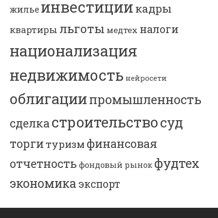
инвестиции
кадры
жилье
льготы
налоги
квартиры
медтех
национализация
недвижимость
нейросети
облигации
промышленность
строительство
суд
сделка
торги
финансовая
туризм
фудтех
отчетность
фондовый рынок
экономика
экспорт