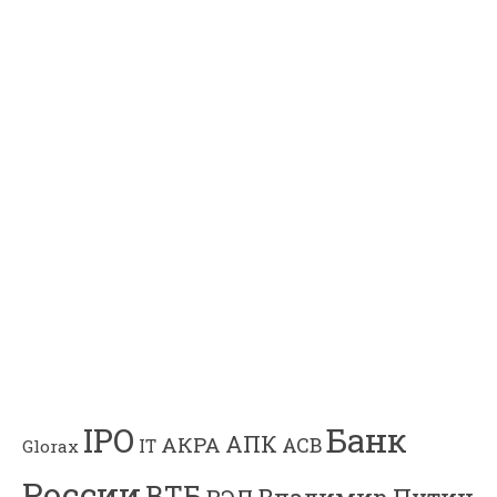
Банк
IPO
АПК
АКРА
АСВ
IT
Glorax
России
ВТБ