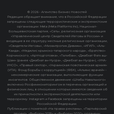
© 2026 - Агентство Бизнес Новостей
Редакция обращает внимание, что в Российской Федерации
запрещены следующие террористические и экстремистские
организации: Meta (Meta Platforms Inc), Национал-
Большевистская партия, «Сеть», религиозная организация
«Управленческий центр Свидетелей Иеговы в России» и
входящие в ее структуру местные религиозные организации,
«Свидетели Иеговы», «Мизантропик Дивижн», «ИГИЛ», «Аль-
Каида», «Меджлис крымско-татарского народа», «Братство»
Корчинского, «Артподготовка», «Талибан», «Джабхат Фатх аш-
Шам» (ранее «Джабхат ан-Нусра», «Джебхат ан-Нусра»), «УНА-
УНСО», «Правый сектор», «Украинская повстанческая армия»
(УПА). Фонд борьбы с коррупцией» (ФБК), «Альянс врачей» -
некоммерческие организации, выполняющие функции
иноагентов. Общественное движение «Штабы Навального»
включено Росфинмониторингом в перечень организаций и
физических лиц, в отношении которых имеются сведения об
их причастности к экстремистской деятельности или
терроризму. Instagram и Facebook запрещены на территории
Российской Федерации.
Публикации с пометкой «На правах рекламы», «Партнёрский
проект», «Выборы-2019» и «Выборы-2020» оплачены