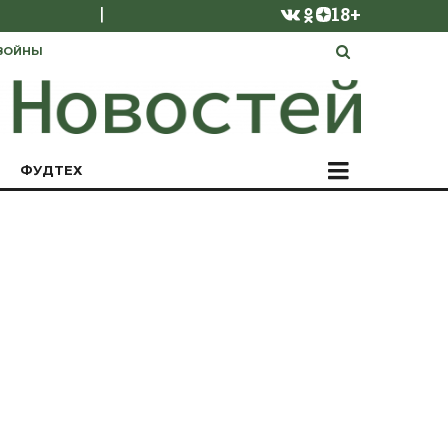
|
18+
ВОЙНЫ
ФУДТЕХ