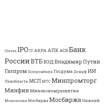
Банк
IPO
АПК
АКРА
АСВ
IT
Glorax
России
ВТБ
Владимир Путин
ВЭД
Газпром
ИИ
Госдума
Газпромбанк
Домрф
Минпромторг
МСП
Ленобласть
МТС
Минфин
Минэкономразвития
Мосбиржа
Мосбиржа
Нижний
Монополия