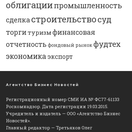
облигации
промышленность
строительство
суд
сделка
торги
финансовая
туризм
фудтех
отчетность
фондовый рынок
экономика
экспорт
Агентство Бизнес Новостей
Регистрационный номер СМИ ИА № ФС77-61133
Роскомнадзор. Дата регистрации 19.03.2015.
Учредитель и издатель — ООО «Агентство Бизнес
Новостей».
Главный редактор — Третьяков Олег