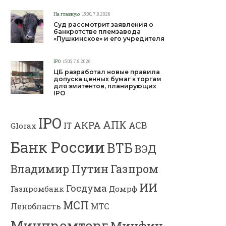
На главную
15:30, 7.8.2026
Суд рассмотрит заявления о
банкротстве племзавода
«Пушкинское» и его учредителя
IPO
15:05, 7.8.2026
ЦБ разработал новые правила
допуска ценных бумаг к торгам
для эмитентов, планирующих
IPO
IPO
АПК
АКРА
АСВ
IT
Glorax
Банк России
ВТБ
ВЭД
Владимир Путин
Газпром
ИИ
Госдума
Газпромбанк
Домрф
МСП
Ленобласть
МТС
Минпромторг
Минфин