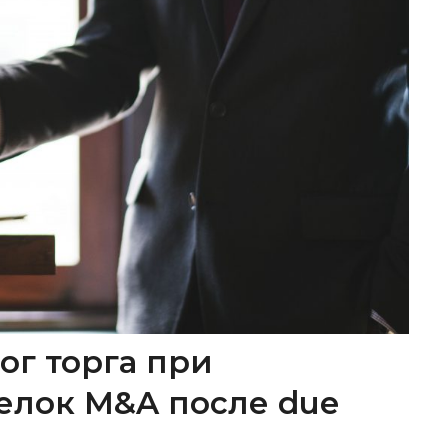
ог торга при
елок M&A после due