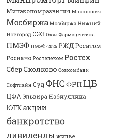
Минэкономразвития
Монополия
Мосбиржа
Мосбиржа
Нижний
ОЭЗ
Новгород
Озон Фармацевтика
ПМЭФ
РЖД
Росатом
ПМЭФ-2025
Ростех
Роснано
Ростелеком
Сколково
Сбер
Совкомбанк
ЦБ
ФНС
ФРП
Суд
Софтлайн
ЦФА
Эльвира Набиуллина
акции
ЮГК
банкротство
дивиденды
жилье