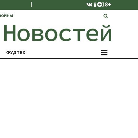
|
18+
ВОЙНЫ
ФУДТЕХ