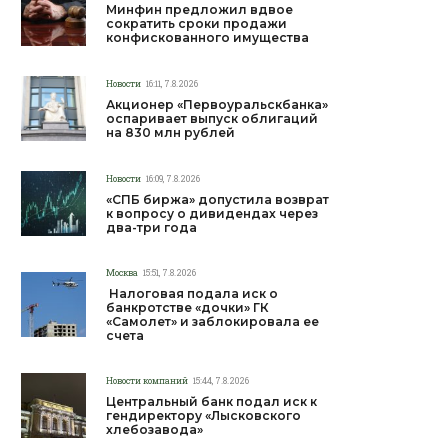
Минфин предложил вдвое
сократить сроки продажи
конфискованного имущества
Новости
16:11, 7.8.2026
Акционер «Первоуральскбанка»
оспаривает выпуск облигаций
на 830 млн рублей
Новости
16:09, 7.8.2026
«СПБ биржа» допустила возврат
к вопросу о дивидендах через
два-три года
Москва
15:51, 7.8.2026
Налоговая подала иск о
банкротстве «дочки» ГК
«Самолет» и заблокировала ее
счета
Новости компаний
15:44, 7.8.2026
Центральный банк подал иск к
гендиректору «Лысковского
хлебозавода»