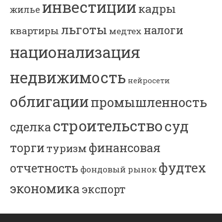
инвестиции
кадры
жилье
льготы
налоги
квартиры
медтех
национализация
недвижимость
нейросети
облигации
промышленность
строительство
суд
сделка
торги
финансовая
туризм
фудтех
отчетность
фондовый рынок
экономика
экспорт