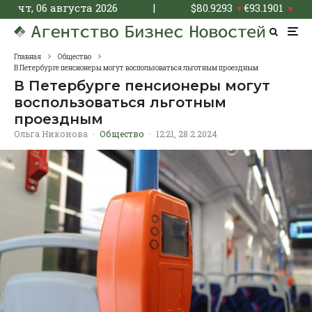
чт, 06 августа 2026
|
$
80.9293
€
93.1901
▼
▼
Главная
Общество
В Петербурге пенсионеры могут воспользоваться льготным проездным
В Петербурге пенсионеры могут
воспользоваться льготным
проездным
Ольга Никонова
·
Общество
·
12:21, 28.2.2024