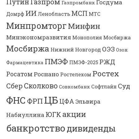
Газпром
Путин
Госдума
Газпромбанк
ИИ
МСП
Ленобласть
МТС
Домрф
Минпромторг
Минфин
Минэкономразвития
Мосбиржа
Монополия
Мосбиржа
ОЭЗ
Нижний Новгород
Озон
ПМЭФ
РЖД
Фармацевтика
ПМЭФ-2025
Ростех
Росатом
Роснано
Ростелеком
Сколково
Сбер
Суд
Софтлайн
Совкомбанк
ЦБ
ФНС
ФРП
ЦФА
Эльвира
акции
ЮГК
Набиуллина
банкротство
дивиденды