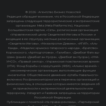
© 2026 - Агентство Бизнес Новостей
Редакция обращает внимание, что в Российской Федерации
запрещены следующие террористические и экстремистские
организации: Meta (Meta Platforms Inc), Национал-
Большевистская партия, «Сеть», религиозная организация
«Управленческий центр Свидетелей Иеговы в России» и
входящие в ее структуру местные религиозные организации,
«Свидетели Иеговы», «Мизантропик Дивижн», «ИГИЛ», «Аль-
Каида», «Меджлис крымско-татарского народа», «Братство»
Корчинского, «Артподготовка», «Талибан», «Джабхат Фатх аш-
Шам» (ранее «Джабхат ан-Нусра», «Джебхат ан-Нусра»), «УНА-
УНСО», «Правый сектор», «Украинская повстанческая армия»
(УПА). Фонд борьбы с коррупцией» (ФБК), «Альянс врачей» -
некоммерческие организации, выполняющие функции
иноагентов. Общественное движение «Штабы Навального»
включено Росфинмониторингом в перечень организаций и
физических лиц, в отношении которых имеются сведения об
их причастности к экстремистской деятельности или
терроризму. Instagram и Facebook запрещены на территории
Российской Федерации.
Публикации с пометкой «На правах рекламы», «Партнёрский