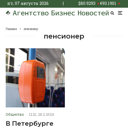
пт, 07 августа 2026
|
$
80.9293
€
93.1901
▼
▼
Главная
пенсионер
пенсионер
Общество
·
12:21, 28.2.2024
В Петербурге