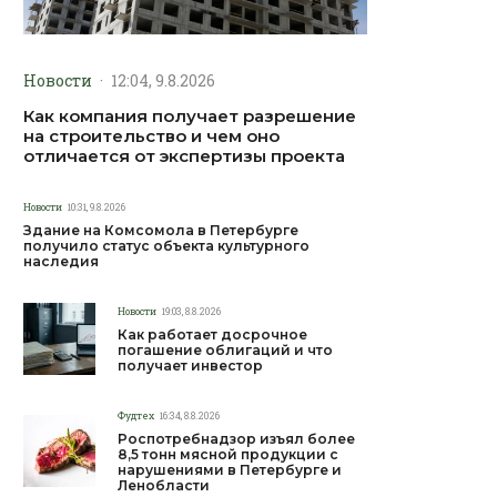
Новости
·
12:04, 9.8.2026
Как компания получает разрешение
на строительство и чем оно
отличается от экспертизы проекта
Новости
10:31, 9.8.2026
Здание на Комсомола в Петербурге
получило статус объекта культурного
наследия
Новости
19:03, 8.8.2026
Как работает досрочное
погашение облигаций и что
получает инвестор
Фудтех
16:34, 8.8.2026
Роспотребнадзор изъял более
8,5 тонн мясной продукции с
нарушениями в Петербурге и
Ленобласти