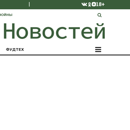
|
18+
ВОЙНЫ
ФУДТЕХ