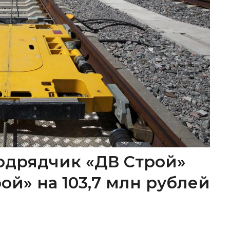
одрядчик «ДВ Строй»
ой» на 103,7 млн рублей