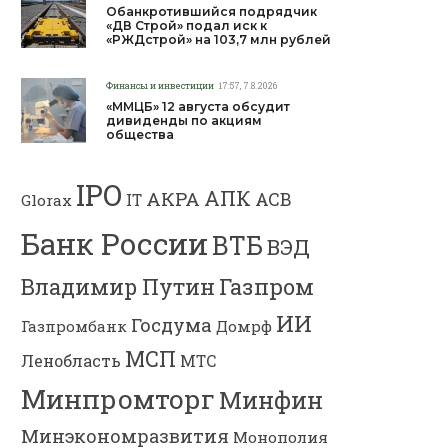
Обанкротившийся подрядчик
«ДВ Строй» подал иск к
«РЖДстрой» на 103,7 млн рублей
Финансы и инвестиции
17:57, 7.8.2026
«ММЦБ» 12 августа обсудит
дивиденды по акциям
общества
IPO
АПК
АКРА
АСВ
IT
Glorax
Банк России
ВТБ
ВЭД
Владимир Путин
Газпром
ИИ
Госдума
Газпромбанк
Домрф
МСП
Ленобласть
МТС
Минпромторг
Минфин
Минэкономразвития
Монополия