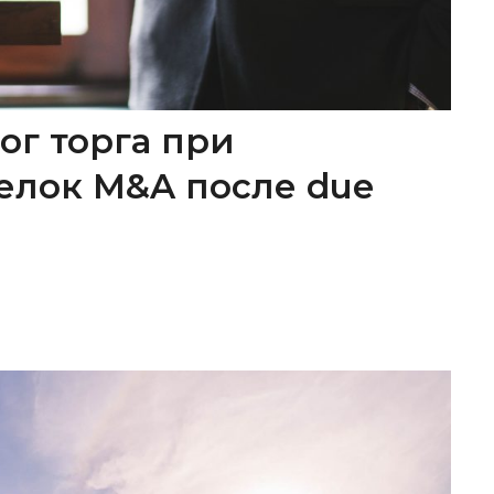
ог торга при
елок M&A после due