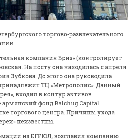
петербургского торгово-развлекательного
ании.
тельная компания Бриз» (контролирует
овская. На посту она находилась с апреля
ия Зубкова. До этого она руководила
 принадлежит ТЦ «Метрополис». Данный
лерея», входил в контур активов
е армянский фонд Balchug Capital
пке торгового центра. Причины ухода
ереи» неизвестны.
формации из ЕГРЮЛ, возглавил компанию