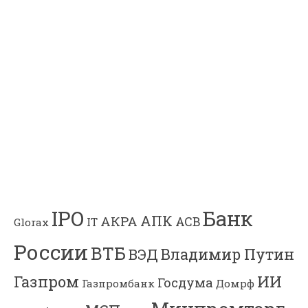
Банк
IPO
АПК
АКРА
АСВ
IT
Glorax
России
ВТБ
Владимир Путин
ВЭД
Газпром
ИИ
Госдума
Газпромбанк
Домрф