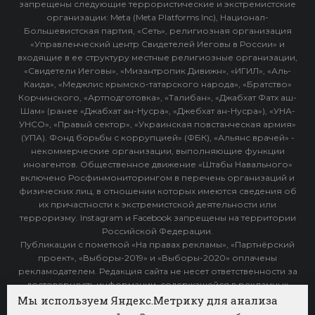
запрещены следующие террористические и экстремистские
организации: Meta (Meta Platforms Inc), Национал-
Большевистская партия, «Сеть», религиозная организация
«Управленческий центр Свидетелей Иеговы в России» и
входящие в ее структуру местные религиозные организации,
«Свидетели Иеговы», «Мизантропик Дивижн», «ИГИЛ», «Аль-
Каида», «Меджлис крымско-татарского народа», «Братство»
Корчинского, «Артподготовка», «Талибан», «Джабхат Фатх аш-
Шам» (ранее «Джабхат ан-Нусра», «Джебхат ан-Нусра»), «УНА-
УНСО», «Правый сектор», «Украинская повстанческая армия»
(УПА). Фонд борьбы с коррупцией» (ФБК), «Альянс врачей» -
некоммерческие организации, выполняющие функции
иноагентов. Общественное движение «Штабы Навального»
включено Росфинмониторингом в перечень организаций и
физических лиц, в отношении которых имеются сведения об
их причастности к экстремистской деятельности или
терроризму. Instagram и Facebook запрещены на территории
Российской Федерации.
Публикации с пометкой «На правах рекламы», «Партнёрский
проект», «Выборы-2019» и «Выборы-2020» оплачены
рекламодателем. Редакция сайта не несет ответственности за
достоверность информации, содержащейся в рекламных
объявлениях.
Мы используем Яндекс.Метрику для анализа