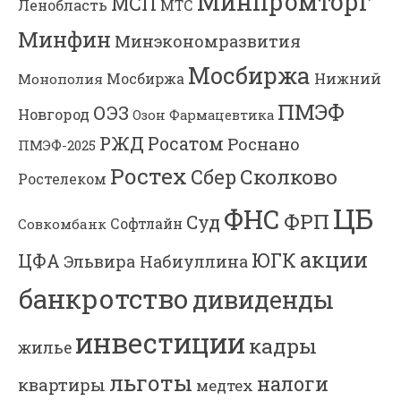
Минпромторг
МСП
Ленобласть
МТС
Минфин
Минэкономразвития
Мосбиржа
Мосбиржа
Нижний
Монополия
ПМЭФ
ОЭЗ
Новгород
Озон Фармацевтика
РЖД
Росатом
Роснано
ПМЭФ-2025
Ростех
Сколково
Сбер
Ростелеком
ЦБ
ФНС
ФРП
Суд
Софтлайн
Совкомбанк
акции
ЮГК
ЦФА
Эльвира Набиуллина
банкротство
дивиденды
инвестиции
кадры
жилье
льготы
налоги
квартиры
медтех