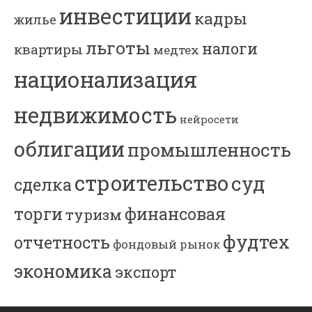
инвестиции
кадры
жилье
льготы
налоги
квартиры
медтех
национализация
недвижимость
нейросети
облигации
промышленность
строительство
суд
сделка
торги
финансовая
туризм
фудтех
отчетность
фондовый рынок
экономика
экспорт