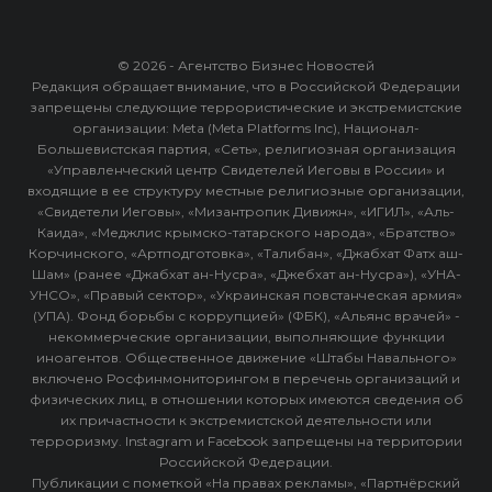
© 2026 - Агентство Бизнес Новостей
Редакция обращает внимание, что в Российской Федерации
запрещены следующие террористические и экстремистские
организации: Meta (Meta Platforms Inc), Национал-
Большевистская партия, «Сеть», религиозная организация
«Управленческий центр Свидетелей Иеговы в России» и
входящие в ее структуру местные религиозные организации,
«Свидетели Иеговы», «Мизантропик Дивижн», «ИГИЛ», «Аль-
Каида», «Меджлис крымско-татарского народа», «Братство»
Корчинского, «Артподготовка», «Талибан», «Джабхат Фатх аш-
Шам» (ранее «Джабхат ан-Нусра», «Джебхат ан-Нусра»), «УНА-
УНСО», «Правый сектор», «Украинская повстанческая армия»
(УПА). Фонд борьбы с коррупцией» (ФБК), «Альянс врачей» -
некоммерческие организации, выполняющие функции
иноагентов. Общественное движение «Штабы Навального»
включено Росфинмониторингом в перечень организаций и
физических лиц, в отношении которых имеются сведения об
их причастности к экстремистской деятельности или
терроризму. Instagram и Facebook запрещены на территории
Российской Федерации.
Публикации с пометкой «На правах рекламы», «Партнёрский