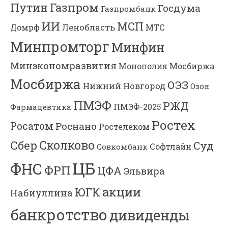
Газпром
Путин
Госдума
Газпромбанк
ИИ
МСП
Ленобласть
МТС
Домрф
Минпромторг
Минфин
Минэкономразвития
Мосбиржа
Монополия
Мосбиржа
ОЭЗ
Нижний Новгород
Озон
ПМЭФ
РЖД
Фармацевтика
ПМЭФ-2025
Ростех
Росатом
Роснано
Ростелеком
Сколково
Сбер
Суд
Софтлайн
Совкомбанк
ЦБ
ФНС
ФРП
ЦФА
Эльвира
акции
ЮГК
Набиуллина
банкротство
дивиденды