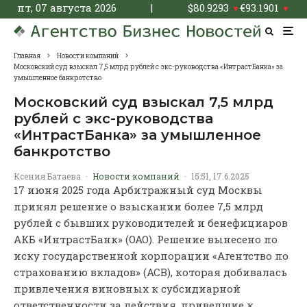
пт, 07 августа 2026
|
$
80.9293
€
93.1901
▼
▼
Главная
Новости компаний
Московский суд взыскал 7,5 млрд рублей с экс-руководства «ИнтрастБанка» за
умышленное банкротство
Московский суд взыскал 7,5 млрд
рублей с экс-руководства
«ИнтрастБанка» за умышленное
банкротство
Ксения Батаева
·
Новости компаний
·
15:51, 17.6.2025
17 июня 2025 года Арбитражный суд Москвы
принял решение о взыскании более 7,5 млрд
рублей с бывших руководителей и бенефициаров
АКБ «ИнтрастБанк» (ОАО). Решение вынесено по
иску государственной корпорации «Агентство по
страхованию вкладов» (АСВ), которая добивалась
привлечения виновных к субсидиарной
ответственности за действия, приведшие к