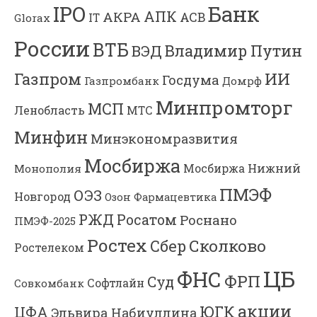
Банк
IPO
АПК
АКРА
АСВ
IT
Glorax
России
ВТБ
Владимир Путин
ВЭД
Газпром
ИИ
Госдума
Газпромбанк
Домрф
Минпромторг
МСП
Ленобласть
МТС
Минфин
Минэкономразвития
Мосбиржа
Мосбиржа
Нижний
Монополия
ПМЭФ
ОЭЗ
Новгород
Озон Фармацевтика
РЖД
Росатом
Роснано
ПМЭФ-2025
Ростех
Сколково
Сбер
Ростелеком
ЦБ
ФНС
ФРП
Суд
Софтлайн
Совкомбанк
акции
ЮГК
ЦФА
Эльвира Набиуллина