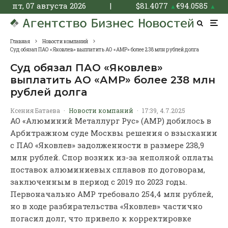
пт, 07 августа 2026
|
$
81.4077
€
94.0585
▲
▲
Главная
Новости компаний
Суд обязал ПАО «Яковлев» выплатить АО «АМР» более 238 млн рублей долга
Суд обязал ПАО «Яковлев»
выплатить АО «АМР» более 238 млн
рублей долга
Ксения Батаева
·
Новости компаний
·
17:39, 4.7.2025
АО «Алюминий Металлург Рус» (АМР) добилось в
Арбитражном суде Москвы решения о взыскании
с ПАО «Яковлев» задолженности в размере 238,9
млн рублей. Спор возник из-за неполной оплаты
поставок алюминиевых сплавов по договорам,
заключенным в период с 2019 по 2023 годы.
Первоначально АМР требовало 254,4 млн рублей,
но в ходе разбирательства «Яковлев» частично
погасил долг, что привело к корректировке