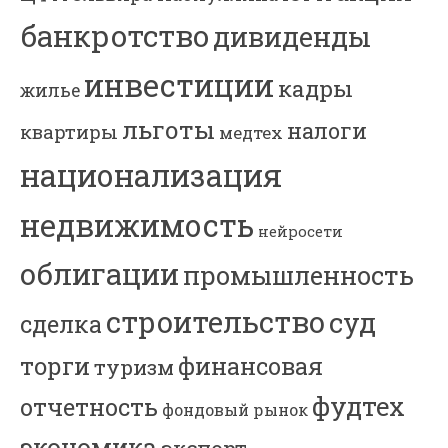
банкротство
дивиденды
инвестиции
кадры
жилье
льготы
налоги
квартиры
медтех
национализация
недвижимость
нейросети
облигации
промышленность
строительство
суд
сделка
торги
финансовая
туризм
фудтех
отчетность
фондовый рынок
экономика