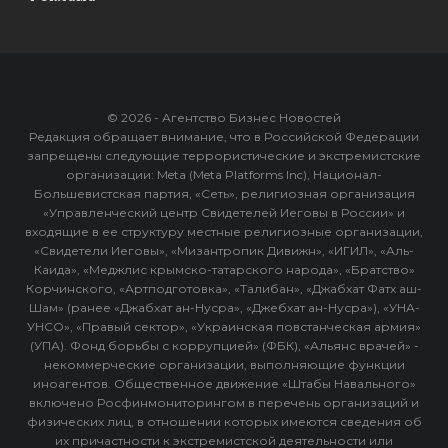
© 2026 - Агентство Бизнес Новостей
Редакция обращает внимание, что в Российской Федерации
запрещены следующие террористические и экстремистские
организации: Meta (Meta Platforms Inc), Национал-
Большевистская партия, «Сеть», религиозная организация
«Управленческий центр Свидетелей Иеговы в России» и
входящие в ее структуру местные религиозные организации,
«Свидетели Иеговы», «Мизантропик Дивижн», «ИГИЛ», «Аль-
Каида», «Меджлис крымско-татарского народа», «Братство»
Корчинского, «Артподготовка», «Талибан», «Джабхат Фатх аш-
Шам» (ранее «Джабхат ан-Нусра», «Джебхат ан-Нусра»), «УНА-
УНСО», «Правый сектор», «Украинская повстанческая армия»
(УПА). Фонд борьбы с коррупцией» (ФБК), «Альянс врачей» -
некоммерческие организации, выполняющие функции
иноагентов. Общественное движение «Штабы Навального»
включено Росфинмониторингом в перечень организаций и
физических лиц, в отношении которых имеются сведения об
их причастности к экстремистской деятельности или