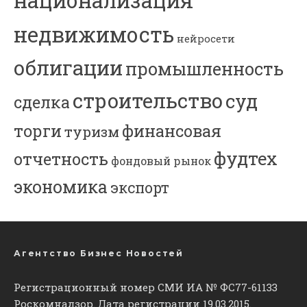
национализация
недвижимость
нейросети
облигации
промышленность
строительство
суд
сделка
торги
финансовая
туризм
фудтех
отчетность
фондовый рынок
экономика
экспорт
Агентство Бизнес Новостей
Регистрационный номер СМИ ИА № ФС77-61133
Роскомнадзор. Дата регистрации 19.03.2015.