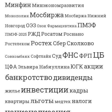
Минфин
Минэкономразвития
Мосбиржа
Мосбиржа
Нижний
Монополия
ПМЭФ
ОЭЗ
Новгород
Озон Фармацевтика
РЖД
Росатом
Роснано
ПМЭФ-2025
Ростех
Сколково
Сбер
Ростелеком
ЦБ
ФНС
ФРП
Суд
Софтлайн
Совкомбанк
акции
ЮГК
ЦФА
Эльвира Набиуллина
банкротство
дивиденды
инвестиции
кадры
жилье
льготы
налоги
квартиры
медтех