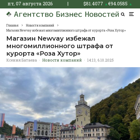
пт, 07 августа 2026
|
$
81.4077
€
94.0585
▲
▲
Главная
Новости компаний
Магазин Newvay избежал многомиллионного штрафа от курорта «Роза Хутор»
Магазин Newvay избежал
многомиллионного штрафа от
курорта «Роза Хутор»
Ксения Батаева
·
Новости компаний
·
14:13, 6.10.2025