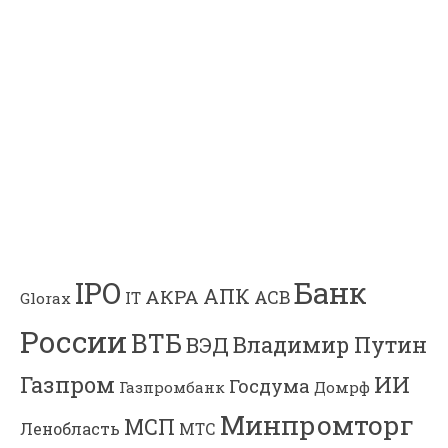
Банк
IPO
АПК
АКРА
АСВ
IT
Glorax
России
ВТБ
Владимир Путин
ВЭД
Газпром
ИИ
Госдума
Газпромбанк
Домрф
Минпромторг
МСП
Ленобласть
МТС