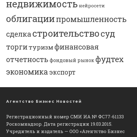
недвижимость
нейросети
облигации
промышленность
строительство
суд
сделка
торги
финансовая
туризм
фудтех
отчетность
фондовый рынок
экономика
экспорт
Агентство Бизнес Новостей
Регистрационный номер СМИ ИА № ФС77-61133
Роскомнадзор. Дата регистрации 19.03.2015.
Учредитель и издатель — ООО «Агентство Бизнес