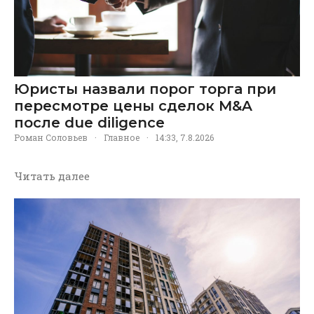
Юристы назвали порог торга при
пересмотре цены сделок M&A
после due diligence
Роман Соловьев
·
Главное
·
14:33, 7.8.2026
Читать далее