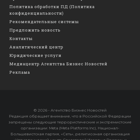
Политика обработки ПД (Политика
конфиденциальности)
Рекомендательные системы
Предложить новость
Контакты
Аналитический центр
Юридические услуги
Медиацентр Агентства Бизнес Новостей
Реклама
© 2026 - Агентство Бизнес Новостей
Редакция обращает внимание, что в Российской Федерации
запрещены следующие террористические и экстремистские
организации: Meta (Meta Platforms Inc), Национал-
Большевистская партия, «Сеть», религиозная организация
«Управленческий центр Свидетелей Иеговы в России» и