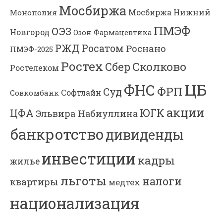
Мосбиржа
Мосбиржа
Нижний
Монополия
ПМЭФ
ОЭЗ
Новгород
Озон Фармацевтика
РЖД
Росатом
Роснано
ПМЭФ-2025
Ростех
Сколково
Сбер
Ростелеком
ЦБ
ФНС
ФРП
Суд
Софтлайн
Совкомбанк
акции
ЮГК
ЦФА
Эльвира Набиуллина
банкротство
дивиденды
инвестиции
кадры
жилье
льготы
налоги
квартиры
медтех
национализация