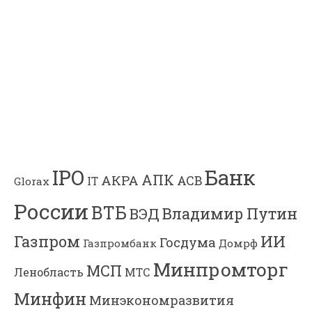
Банк
IPO
АПК
АКРА
АСВ
IT
Glorax
России
ВТБ
Владимир Путин
ВЭД
Газпром
ИИ
Госдума
Газпромбанк
Домрф
Минпромторг
МСП
Ленобласть
МТС
Минфин
Минэкономразвития