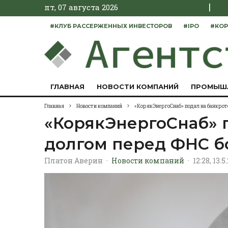
|
пт, 07 августа 2026
#КЛУБ РАССЕРЖЕННЫХ ИНВЕСТОРОВ
#IPO
#КОР
ГЛАВНАЯ
НОВОСТИ КОМПАНИЙ
ПРОМЫШ
Главная
Новости компаний
«КорякЭнергоСнаб» подал на банкрот
«КорякЭнергоСнаб» п
долгом перед ФНС б
Платон Аверин
·
Новости компаний
·
12:28, 13.5