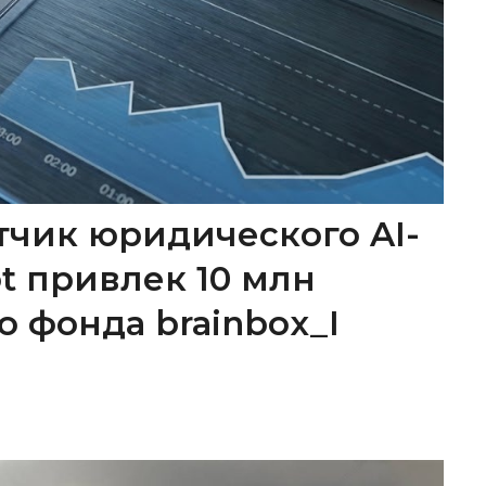
тчик юридического AI-
ot привлек 10 млн
о фонда brainbox_I