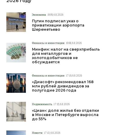
2026 году
Экономика
19:09, 6.8.2026
Путин подписал указ о
приватизации аэропорта
Шереметьево
Финансы и инвестиции
19:08, 6.8.2026
Минфин: налог на сверхприбыль
для металлургов и
золотодобытчиков не
обсуждается
Финансы и инвестиции
17:19, 6.8.2026
«Диасофт» рекомендовал 168
млн рублей дивидендов за
полугодие 2026 года
Недвижимость
17:15, 6.8.2026
«Циан»: доля жилья без отделки
в Москве и Петербурге выросла
до 55%
Новости
17:13, 6.8.2026