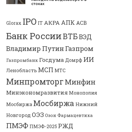
стоках
IPO
АПК
АКРА
АСВ
IT
Glorax
Банк России
ВТБ
ВЭД
Газпром
Владимир Путин
ИИ
Госдума
Газпромбанк
Домрф
МСП
Ленобласть
МТС
Минпромторг
Минфин
Минэкономразвития
Монополия
Мосбиржа
Мосбиржа
Нижний
ОЭЗ
Новгород
Озон Фармацевтика
ПМЭФ
РЖД
ПМЭФ-2025