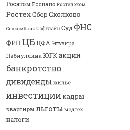
Росатом
Роснано
Ростелеком
Ростех
Сколково
Сбер
ФНС
Суд
Софтлайн
Совкомбанк
ЦБ
ФРП
ЦФА
Эльвира
акции
ЮГК
Набиуллина
банкротство
дивиденды
жилье
инвестиции
кадры
льготы
квартиры
медтех
налоги