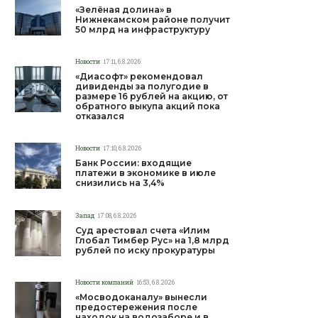
«Зелёная долина» в
Нижнекамском районе получит
50 млрд на инфраструктуру
Новости
17:11, 6.8.2026
«Диасофт» рекомендовал
дивиденды за полугодие в
размере 16 рублей на акцию, от
обратного выкупа акций пока
отказался
Новости
17:10, 6.8.2026
Банк России: входящие
платежи в экономике в июле
снизились на 3,4%
Запад
17:08, 6.8.2026
Суд арестовал счета «Илим
Глобал Тимбер Рус» на 1,8 млрд
рублей по иску прокуратуры
Новости компаний
16:53, 6.8.2026
«Мосводоканалу» вынесли
предостережения после
находок на водозаборе и в