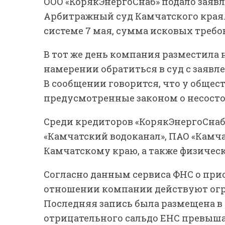
ООО «КорякЭнергоСнаб» подало заявл
Арбитражный суд Камчатского края.
системе 7 мая, сумма исковых требо
В тот же день компания разместила 
намерении обратиться в суд с заявл
В сообщении говорится, что у общес
предусмотренные законом о несосто
Среди кредиторов «КорякЭнергоСнаб
«Камчатский водоканал», ПАО «Камча
Камчатскому краю, а также физическ
Согласно данным сервиса ФНС о при
отношении компании действуют огр
Последняя запись была размещена в м
отрицательного сальдо ЕНС превышае