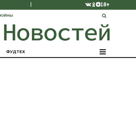
|
18+
ВОЙНЫ
ФУДТЕХ