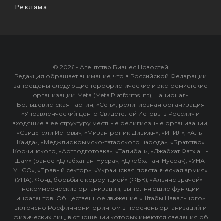
Реклама
© 2026 - Агентство Бизнес Новостей
Редакция обращает внимание, что в Российской Федерации
запрещены следующие террористические и экстремистские
организации: Meta (Meta Platforms Inc), Национал-
Большевистская партия, «Сеть», религиозная организация
«Управленческий центр Свидетелей Иеговы в России» и
входящие в ее структуру местные религиозные организации,
«Свидетели Иеговы», «Мизантропик Дивижн», «ИГИЛ», «Аль-
Каида», «Меджлис крымско-татарского народа», «Братство»
Корчинского, «Артподготовка», «Талибан», «Джабхат Фатх аш-
Шам» (ранее «Джабхат ан-Нусра», «Джебхат ан-Нусра»), «УНА-
УНСО», «Правый сектор», «Украинская повстанческая армия»
(УПА). Фонд борьбы с коррупцией» (ФБК), «Альянс врачей» -
некоммерческие организации, выполняющие функции
иноагентов. Общественное движение «Штабы Навального»
включено Росфинмониторингом в перечень организаций и
физических лиц, в отношении которых имеются сведения об