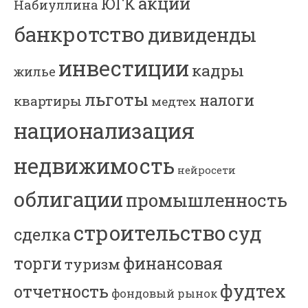
акции
ЮГК
Набиуллина
банкротство
дивиденды
инвестиции
кадры
жилье
льготы
налоги
квартиры
медтех
национализация
недвижимость
нейросети
облигации
промышленность
строительство
суд
сделка
торги
финансовая
туризм
фудтех
отчетность
фондовый рынок