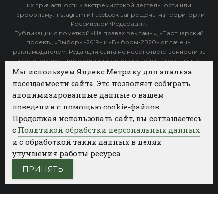
их причастности к экстремистской деятельности или
терроризму. Instagram и Facebook запрещены на территории
Российской Федерации.
Публикации с пометкой «На правах рекламы», «Партнёрский
проект», «Выборы-2019» и «Выборы-2020» оплачены
рекламодателем. Редакция сайта не несет ответственности за
достоверность информации, содержащейся в рекламных
объявлениях.
Мы используем Яндекс.Метрику для анализа
посещаемости сайта. Это позволяет собирать
Архив
анонимизированные данные о вашем
поведении с помощью cookie-файлов.
Категории
Продолжая использовать сайт, вы соглашаетесь
ФОТОБАНК АГЕНТСТВА БИЗНЕС НОВОСТЕЙ
с
Политикой обработки персональных данных
и с обработкой таких данных в целях
РЕГИОНЫ
ПОЛИТИКА
ОБЩЕСТВО
КУЛЬТУРА
улучшения работы ресурса.
НАУКА
СПОРТ
ПРИНЯТЬ