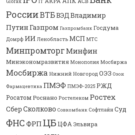
АПК
АКРА
АСВ
IT
Glorax
России
ВТБ
Владимир
ВЭД
Газпром
Путин
Госдума
Газпромбанк
ИИ
МСП
Ленобласть
МТС
Домрф
Минпромторг
Минфин
Минэкономразвития
Мосбиржа
Монополия
Мосбиржа
ОЭЗ
Нижний Новгород
Озон
ПМЭФ
РЖД
Фармацевтика
ПМЭФ-2025
Ростех
Росатом
Роснано
Ростелеком
Сколково
Сбер
Суд
Софтлайн
Совкомбанк
ЦБ
ФНС
ФРП
ЦФА
Эльвира