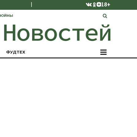
|
18+
ВОЙНЫ
ФУДТЕХ