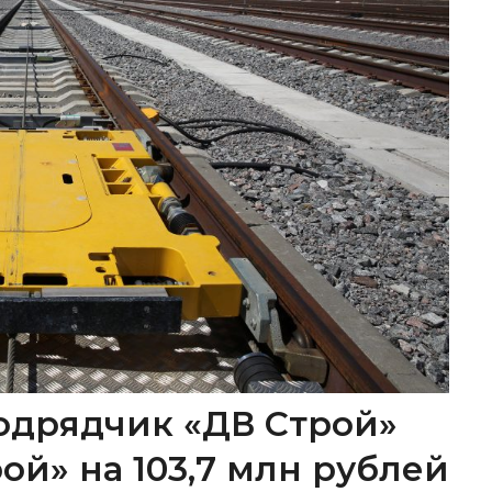
одрядчик «ДВ Строй»
ой» на 103,7 млн рублей