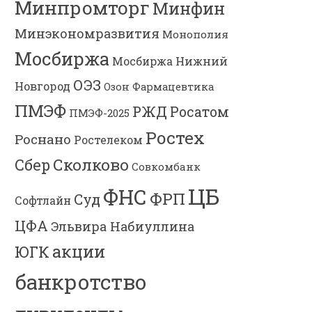
Минпромторг
Минфин
Минэкономразвития
Монополия
Мосбиржа
Мосбиржа
Нижний
ОЭЗ
Новгород
Озон Фармацевтика
ПМЭФ
РЖД
Росатом
ПМЭФ-2025
Ростех
Роснано
Ростелеком
Сколково
Сбер
Совкомбанк
ЦБ
ФНС
ФРП
Суд
Софтлайн
ЦФА
Эльвира Набиуллина
акции
ЮГК
банкротство