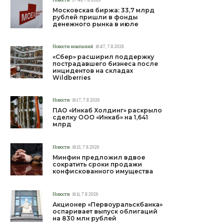
Московская биржа: 33,7 млрд
рублей пришли в фонды
денежного рынка в июле
Новости компаний
16:47, 7.8.2026
«Сбер» расширил поддержку
пострадавшего бизнеса после
инцидентов на складах
Wildberries
Новости
16:17, 7.8.2026
ПАО «Инкаб Холдинг» раскрыло
сделку ООО «Инкаб» на 1,641
млрд
Новости
16:13, 7.8.2026
Минфин предложил вдвое
сократить сроки продажи
конфискованного имущества
Новости
16:11, 7.8.2026
Акционер «Первоуральскбанка»
оспаривает выпуск облигаций
на 830 млн рублей