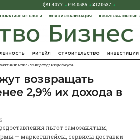
$
81.4077
€
94.0585
¥
12.0637
▲
▲
▲
ПОРАТИВНЫЕ БЛОГИ
#НАЦИОНАЛИЗАЦИЯ
#КОРПОРАТИВНЫЕ 
ЛЕННОСТЬ
РИТЕЙЛ
СТРОИТЕЛЬСТВО
ИНВЕСТИЦИИ
нятым не менее 2,9% их дохода в виде бонусов
жут возвращать
нее 2,9% их дохода в
26
редоставления льгот самозанятым,
рмы — маркетплейсы, сервисы доставки