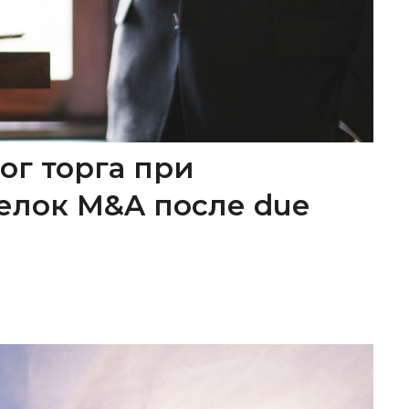
ог торга при
елок M&A после due