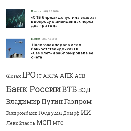
Новости
16:09, 7.8.2026
«СПБ биржа» допустила возврат
к вопросу о дивидендах через
два-три года
Москва
15:51, 7.8.2026
Налоговая подала иск о
банкротстве «дочки» ГК
«Самолет» и заблокировала ее
счета
IPO
АПК
АКРА
АСВ
IT
Glorax
Банк России
ВТБ
ВЭД
Владимир Путин
Газпром
ИИ
Госдума
Газпромбанк
Домрф
МСП
Ленобласть
МТС