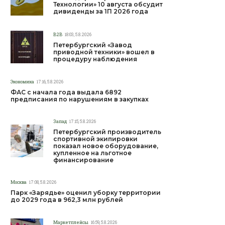
Технологии» 10 августа обсудит
дивиденды за 1П 2026 года
B2B
18:03, 5.8.2026
Петербургский «Завод
приводной техники» вошел в
процедуру наблюдения
Экономика
17:16, 5.8.2026
ФАС с начала года выдала 6892
предписания по нарушениям в закупках
Запад
17:15, 5.8.2026
Петербургский производитель
спортивной экипировки
показал новое оборудование,
купленное на льготное
финансирование
Москва
17:08, 5.8.2026
Парк «Зарядье» оценил уборку территории
до 2029 года в 962,3 млн рублей
Маркетплейсы
16:59, 5.8.2026