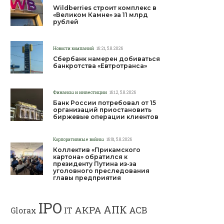
Wildberries строит комплекс в
«Великом Камне» за 11 млрд
рублей
Новости компаний
16:21, 5.8.2026
Сбербанк намерен добиваться
банкротства «Евтротранса»
Финансы и инвестиции
16:12, 5.8.2026
Банк России потребовал от 15
организаций приостановить
биржевые операции клиентов
Корпоративные войны
16:01, 5.8.2026
Коллектив «Прикамского
картона» обратился к
президенту Путина из-за
уголовного преследования
главы предприятия
IPO
АПК
АКРА
АСВ
IT
Glorax