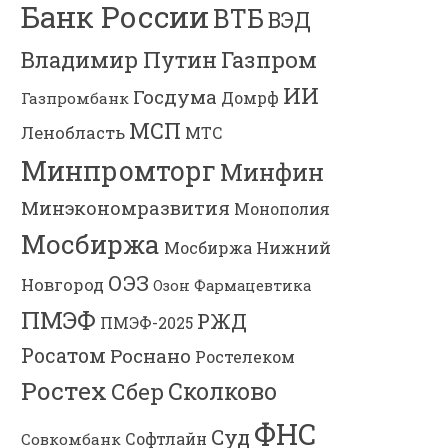
Банк России
ВТБ
ВЭД
Газпром
Владимир Путин
ИИ
Госдума
Газпромбанк
Домрф
МСП
Ленобласть
МТС
Минпромторг
Минфин
Минэкономразвития
Монополия
Мосбиржа
Мосбиржа
Нижний
ОЭЗ
Новгород
Озон Фармацевтика
ПМЭФ
РЖД
ПМЭФ-2025
Росатом
Роснано
Ростелеком
Ростех
Сколково
Сбер
ФНС
Суд
Софтлайн
Совкомбанк