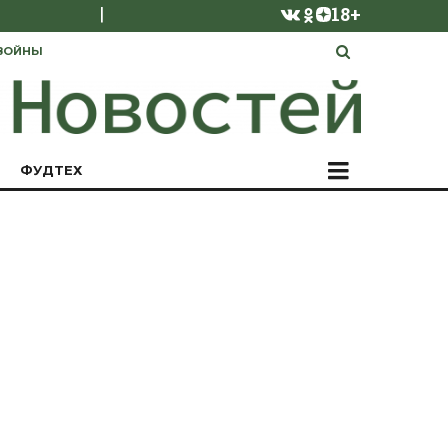
|
18+
ВОЙНЫ
ФУДТЕХ