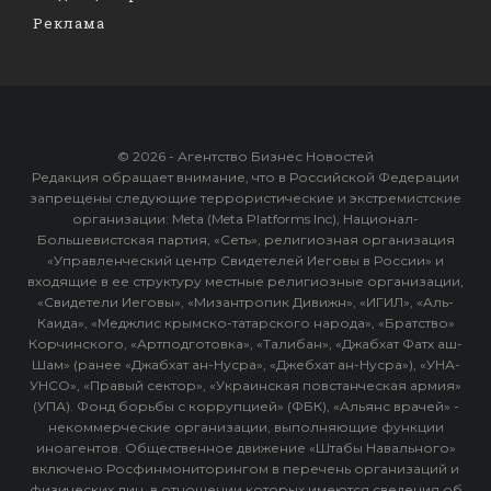
Реклама
© 2026 - Агентство Бизнес Новостей
Редакция обращает внимание, что в Российской Федерации
запрещены следующие террористические и экстремистские
организации: Meta (Meta Platforms Inc), Национал-
Большевистская партия, «Сеть», религиозная организация
«Управленческий центр Свидетелей Иеговы в России» и
входящие в ее структуру местные религиозные организации,
«Свидетели Иеговы», «Мизантропик Дивижн», «ИГИЛ», «Аль-
Каида», «Меджлис крымско-татарского народа», «Братство»
Корчинского, «Артподготовка», «Талибан», «Джабхат Фатх аш-
Шам» (ранее «Джабхат ан-Нусра», «Джебхат ан-Нусра»), «УНА-
УНСО», «Правый сектор», «Украинская повстанческая армия»
(УПА). Фонд борьбы с коррупцией» (ФБК), «Альянс врачей» -
некоммерческие организации, выполняющие функции
иноагентов. Общественное движение «Штабы Навального»
включено Росфинмониторингом в перечень организаций и
физических лиц, в отношении которых имеются сведения об