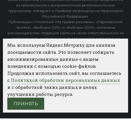
их причастности к экстремистской деятельности или
терроризму. Instagram и Facebook запрещены на территории
Российской Федерации.
Публикации с пометкой «На правах рекламы», «Партнёрский
проект», «Выборы-2019» и «Выборы-2020» оплачены
рекламодателем. Редакция сайта не несет ответственности за
достоверность информации, содержащейся в рекламных
объявлениях.
Мы используем Яндекс.Метрику для анализа
посещаемости сайта. Это позволяет собирать
Архив
анонимизированные данные о вашем
поведении с помощью cookie-файлов.
Категории
Продолжая использовать сайт, вы соглашаетесь
ФОТОБАНК АГЕНТСТВА БИЗНЕС НОВОСТЕЙ
с
Политикой обработки персональных данных
и с обработкой таких данных в целях
РЕГИОНЫ
ПОЛИТИКА
ОБЩЕСТВО
КУЛЬТУРА
улучшения работы ресурса.
НАУКА
СПОРТ
ПРИНЯТЬ