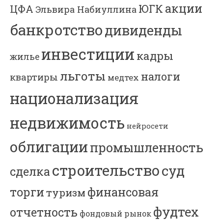
акции
ЮГК
ЦФА
Эльвира Набиуллина
банкротство
дивиденды
инвестиции
кадры
жилье
льготы
налоги
квартиры
медтех
национализация
недвижимость
нейросети
облигации
промышленность
строительство
суд
сделка
торги
финансовая
туризм
фудтех
отчетность
фондовый рынок