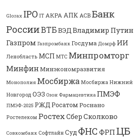
Банк
IPO
АПК
АКРА
АСВ
IT
Glorax
России
ВТБ
Владимир Путин
ВЭД
Газпром
ИИ
Госдума
Газпромбанк
Домрф
Минпромторг
МСП
Ленобласть
МТС
Минфин
Минэкономразвития
Мосбиржа
Мосбиржа
Нижний
Монополия
ПМЭФ
ОЭЗ
Новгород
Озон Фармацевтика
РЖД
Росатом
Роснано
ПМЭФ-2025
Ростех
Сколково
Сбер
Ростелеком
ЦБ
ФНС
ФРП
Суд
Софтлайн
Совкомбанк