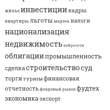
инвестиции
кадры
жилье
льготы
налоги
квартиры
медтех
национализация
недвижимость
нейросети
облигации
промышленность
строительство
суд
сделка
торги
финансовая
туризм
фудтех
отчетность
фондовый рынок
экономика
экспорт