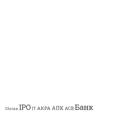
Банк
IPO
АПК
АКРА
АСВ
IT
Glorax