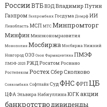
России
ВТБ
Владимир Путин
ВЭД
Газпром
ИИ
Госдума
Газпромбанк
Домрф
Минпромторг
МСП
Ленобласть
МТС
Минфин
Минэкономразвития
Мосбиржа
Мосбиржа
Нижний
Монополия
ПМЭФ
ОЭЗ
Новгород
Озон Фармацевтика
РЖД
Росатом
Роснано
ПМЭФ-2025
Ростех
Сколково
Сбер
Ростелеком
ЦБ
ФНС
ФРП
Суд
Софтлайн
Совкомбанк
акции
ЮГК
ЦФА
Эльвира Набиуллина
банкротство
дивиденды