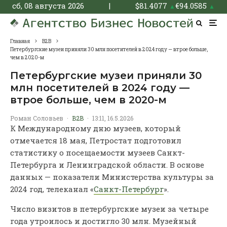
сб, 08 августа 2026
|
$
81.4077
€
94.0585
▲
▲
Главная
B2B
Петербургские музеи приняли 30 млн посетителей в 2024 году — втрое больше,
чем в 2020-м
Петербургские музеи приняли 30
млн посетителей в 2024 году —
втрое больше, чем в 2020-м
Роман Соловьев
·
B2B
·
13:11, 16.5.2026
К Международному дню музеев, который
отмечается 18 мая, Петростат подготовил
статистику о посещаемости музеев Санкт-
Петербурга и Ленинградской области. В основе
данных — показатели Министерства культуры за
2024 год, телеканал «
Санкт-Петербург
».
Число визитов в петербургские музеи за четыре
года утроилось и достигло 30 млн. Музейный