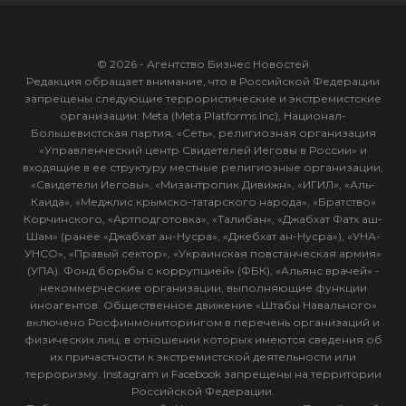
© 2026 - Агентство Бизнес Новостей
Редакция обращает внимание, что в Российской Федерации
запрещены следующие террористические и экстремистские
организации: Meta (Meta Platforms Inc), Национал-
Большевистская партия, «Сеть», религиозная организация
«Управленческий центр Свидетелей Иеговы в России» и
входящие в ее структуру местные религиозные организации,
«Свидетели Иеговы», «Мизантропик Дивижн», «ИГИЛ», «Аль-
Каида», «Меджлис крымско-татарского народа», «Братство»
Корчинского, «Артподготовка», «Талибан», «Джабхат Фатх аш-
Шам» (ранее «Джабхат ан-Нусра», «Джебхат ан-Нусра»), «УНА-
УНСО», «Правый сектор», «Украинская повстанческая армия»
(УПА). Фонд борьбы с коррупцией» (ФБК), «Альянс врачей» -
некоммерческие организации, выполняющие функции
иноагентов. Общественное движение «Штабы Навального»
включено Росфинмониторингом в перечень организаций и
физических лиц, в отношении которых имеются сведения об
их причастности к экстремистской деятельности или
терроризму. Instagram и Facebook запрещены на территории
Российской Федерации.