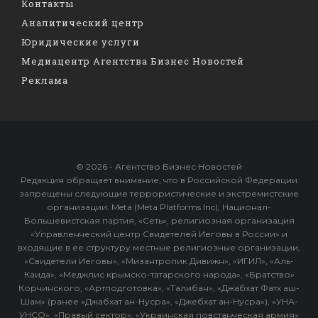
Контакты
Аналитический центр
Юридические услуги
Медиацентр Агентства Бизнес Новостей
Реклама
© 2026 - Агентство Бизнес Новостей
Редакция обращает внимание, что в Российской Федерации
запрещены следующие террористические и экстремистские
организации: Meta (Meta Platforms Inc), Национал-
Большевистская партия, «Сеть», религиозная организация
«Управленческий центр Свидетелей Иеговы в России» и
входящие в ее структуру местные религиозные организации,
«Свидетели Иеговы», «Мизантропик Дивижн», «ИГИЛ», «Аль-
Каида», «Меджлис крымско-татарского народа», «Братство»
Корчинского, «Артподготовка», «Талибан», «Джабхат Фатх аш-
Шам» (ранее «Джабхат ан-Нусра», «Джебхат ан-Нусра»), «УНА-
УНСО», «Правый сектор», «Украинская повстанческая армия»