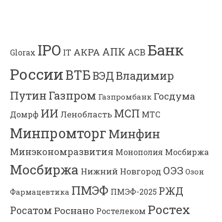
Банк
IPO
АПК
АКРА
АСВ
IT
Glorax
России
ВТБ
Владимир
ВЭД
Газпром
Путин
Госдума
Газпромбанк
ИИ
МСП
Ленобласть
МТС
Домрф
Минпромторг
Минфин
Минэкономразвития
Мосбиржа
Монополия
Мосбиржа
ОЭЗ
Нижний Новгород
Озон
ПМЭФ
РЖД
Фармацевтика
ПМЭФ-2025
Ростех
Росатом
Роснано
Ростелеком