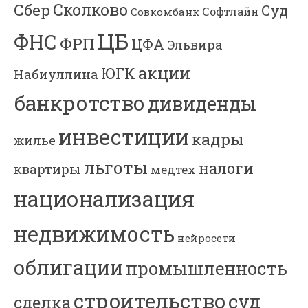
Сколково
Сбер
Суд
Софтлайн
Совкомбанк
ЦБ
ФНС
ФРП
ЦФА
Эльвира
акции
ЮГК
Набиуллина
банкротство
дивиденды
инвестиции
кадры
жилье
льготы
налоги
квартиры
медтех
национализация
недвижимость
нейросети
облигации
промышленность
строительство
суд
сделка